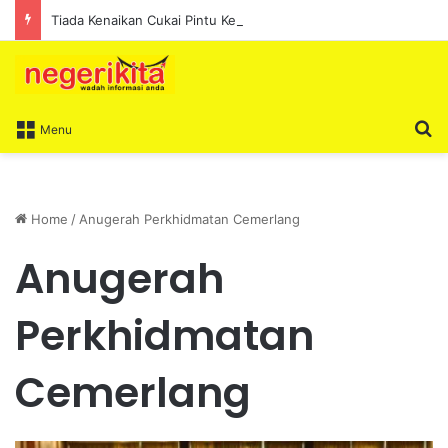
Tiada Kenaikan Cukai Pintu Kediaman Bagi Lima Tahun Akan Datang – Ismail Lasim
S
Menu
Home
/
Anugerah Perkhidmatan Cemerlang
Anugerah
Perkhidmatan
Cemerlang