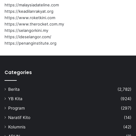
https://malaysiadateline.com
https://keadilanrakyat.org
https://www.roketkini.com
https://www.therocket.com.my
https://selangorkini.my
https://ideselangor.com/
https://penanginstitute.org
Categories
Berita
(2,782)
YB Kita
(924)
Program
(297)
Naratif Kito
(14)
Kolumnis
(42)