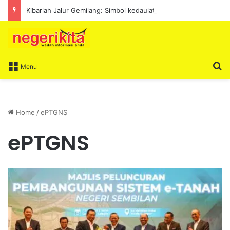
Kibarlah Jalur Gemilang: Simbol kedaulatan dan perpaduan bersama
S
Menu
Home
/
ePTGNS
ePTGNS