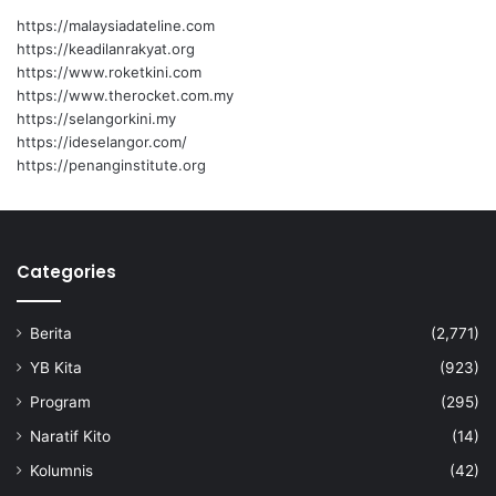
https://malaysiadateline.com
https://keadilanrakyat.org
https://www.roketkini.com
https://www.therocket.com.my
https://selangorkini.my
https://ideselangor.com/
https://penanginstitute.org
Categories
Berita
(2,771)
YB Kita
(923)
Program
(295)
Naratif Kito
(14)
Kolumnis
(42)