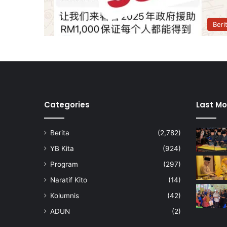
Beri
Categories
Last Mo
Berita
(2,782)
YB Kita
(924)
Program
(297)
Naratif Kito
(14)
Kolumnis
(42)
ADUN
(2)