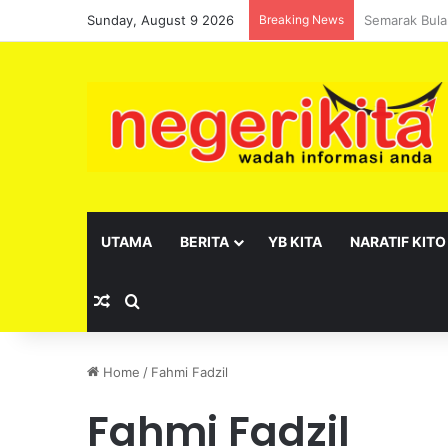
Sunday, August 9 2026
Breaking News
Pelantikan s
UTAMA
BERITA
YB KITA
NARATIF KITO
Random Article
Search for
Home
/
Fahmi Fadzil
Fahmi Fadzil