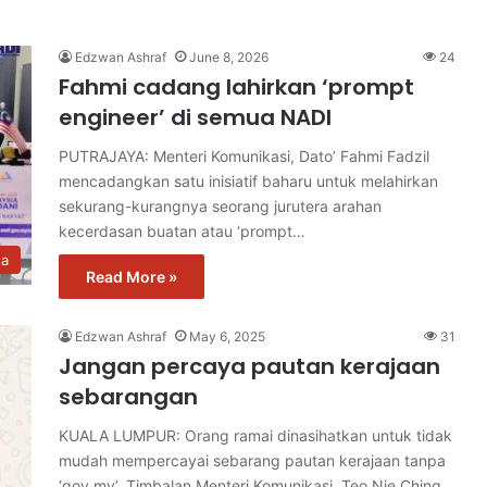
Edzwan Ashraf
June 8, 2026
24
Fahmi cadang lahirkan ‘prompt
engineer’ di semua NADI
PUTRAJAYA: Menteri Komunikasi, Dato’ Fahmi Fadzil
mencadangkan satu inisiatif baharu untuk melahirkan
sekurang-kurangnya seorang jurutera arahan
kecerdasan buatan atau ‘prompt…
ta
Read More »
Edzwan Ashraf
May 6, 2025
31
Jangan percaya pautan kerajaan
sebarangan
KUALA LUMPUR: Orang ramai dinasihatkan untuk tidak
mudah mempercayai sebarang pautan kerajaan tanpa
‘gov.my’. Timbalan Menteri Komunikasi, Teo Nie Ching…