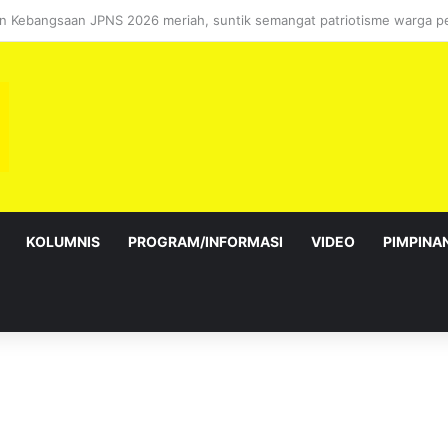
ebagai Exco satu amanah besar – Siow Kong Choon
KOLUMNIS
PROGRAM/INFORMASI
VIDEO
PIMPINA