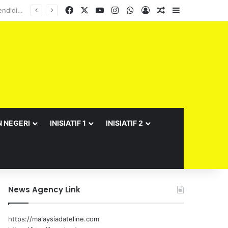
Facebook
X
YouTube
Instagram
WhatsApp
Log In
Random Article
Sidebar
N NEGERI
INISIATIF 1
INISIATIF 2
News Agency Link
https://malaysiadateline.com