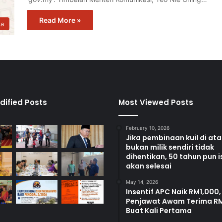
Read More »
ta
dified Posts
Most Viewed Posts
February 10, 2026
Jika pembinaan kuil di at
bukan milik sendiri tidak
dihentikan, 50 tahun pun i
akan selesai
May 14, 2026
Insentif APC Naik RM1,000,
Penjawat Awam Terima R
Buat Kali Pertama