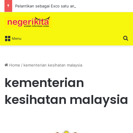
Pelantikan sebagai Exco satu amanah besar – Siow Kong Choon
S
Menu
Home
/
kementerian kesihatan malaysia
kementerian
kesihatan malaysia