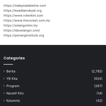
https://malaysiadateline.com
https://keadilanrakyat.org
https://www.roketkini.com
https://www.therocket.com.my
https://selangorkini.my
https://ideselangor.com/
https://penanginstitute.org
Categories
Berita
(2,782)
YB Kita
(924)
Program
(297)
Naratif Kito
(14)
Kolumnis
(42)