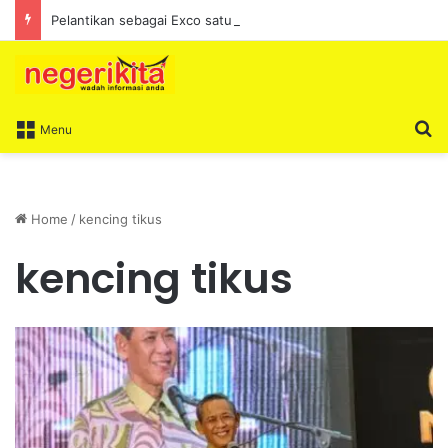
Pelantikan sebagai Exco satu amanah besar – Siow Kong Choon
S
Menu
Home
/
kencing tikus
kencing tikus