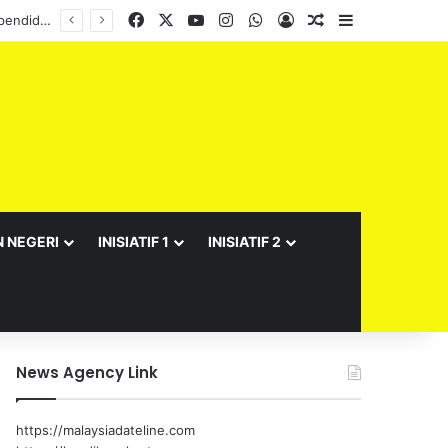
Facebook
X
YouTube
Instagram
WhatsApp
Log In
Random Article
Sidebar
Semarak Bulan Kebangsaan JPNS 2026 meriah, suntik semangat patriotisme warga pendidikan
N NEGERI
INISIATIF 1
INISIATIF 2
News Agency Link
https://malaysiadateline.com