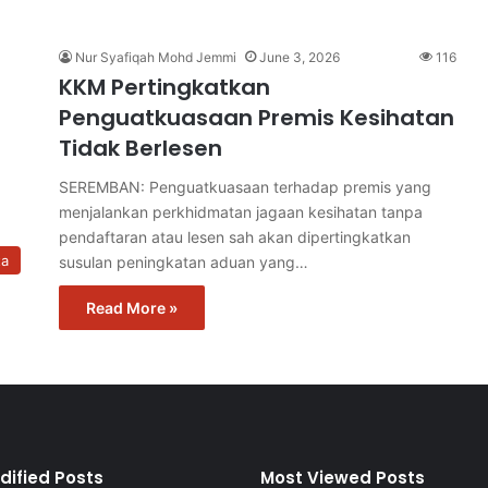
Nur Syafiqah Mohd Jemmi
June 3, 2026
116
KKM Pertingkatkan
Penguatkuasaan Premis Kesihatan
Tidak Berlesen
SEREMBAN: Penguatkuasaan terhadap premis yang
menjalankan perkhidmatan jagaan kesihatan tanpa
pendaftaran atau lesen sah akan dipertingkatkan
ta
susulan peningkatan aduan yang…
Read More »
dified Posts
Most Viewed Posts