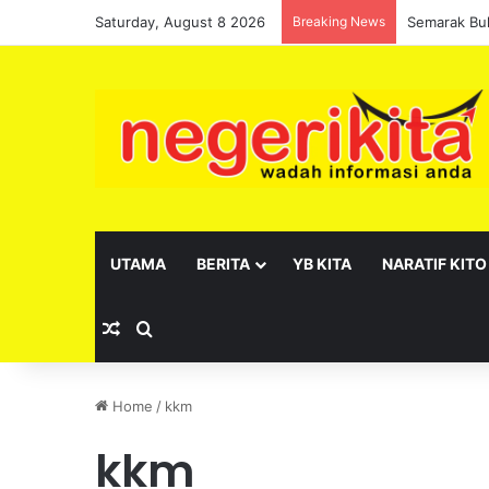
Saturday, August 8 2026
Breaking News
UTAMA
BERITA
YB KITA
NARATIF KITO
Random Article
Search for
Home
/
kkm
kkm