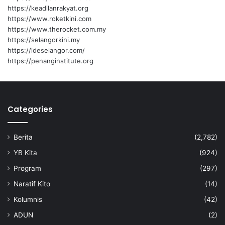
https://keadilanrakyat.org
https://www.roketkini.com
https://www.therocket.com.my
https://selangorkini.my
https://ideselangor.com/
https://penanginstitute.org
Categories
Berita
(2,782)
YB Kita
(924)
Program
(297)
Naratif Kito
(14)
Kolumnis
(42)
ADUN
(2)