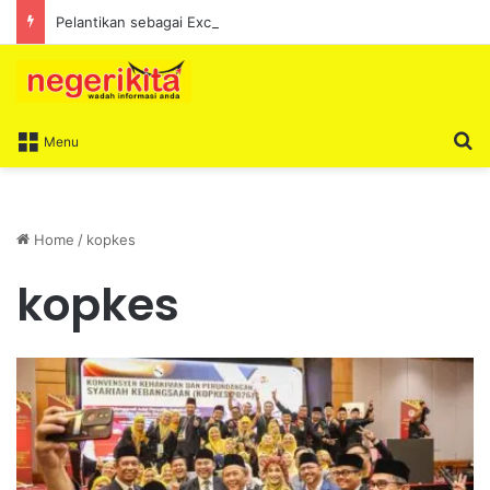
Pelantikan sebagai Exco satu amanah besar – Siow Kong Choon
S
Menu
Home
/
kopkes
kopkes