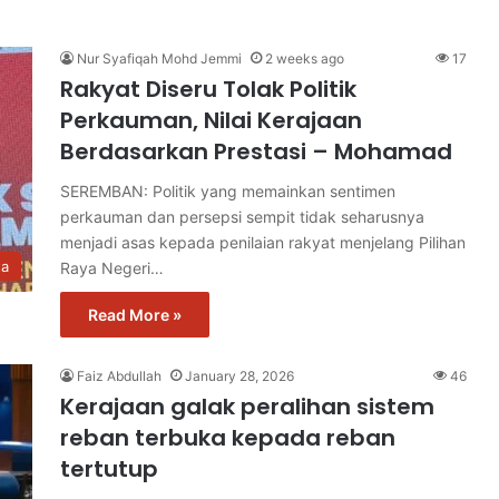
Nur Syafiqah Mohd Jemmi
2 weeks ago
17
Rakyat Diseru Tolak Politik
Perkauman, Nilai Kerajaan
Berdasarkan Prestasi – Mohamad
SEREMBAN: Politik yang memainkan sentimen
perkauman dan persepsi sempit tidak seharusnya
menjadi asas kepada penilaian rakyat menjelang Pilihan
ta
Raya Negeri…
Read More »
Faiz Abdullah
January 28, 2026
46
Kerajaan galak peralihan sistem
reban terbuka kepada reban
tertutup