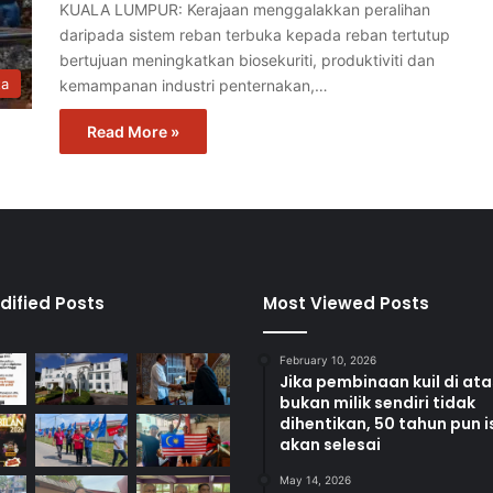
KUALA LUMPUR: Kerajaan menggalakkan peralihan
daripada sistem reban terbuka kepada reban tertutup
bertujuan meningkatkan biosekuriti, produktiviti dan
ta
kemampanan industri penternakan,…
Read More »
dified Posts
Most Viewed Posts
February 10, 2026
Jika pembinaan kuil di at
bukan milik sendiri tidak
dihentikan, 50 tahun pun i
akan selesai
May 14, 2026