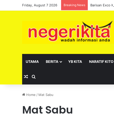
Friday, August 7 2026
Breaking News
UTAMA
BERITA
YB KITA
NARATIF KITO
Random Article
Search for
Home
/
Mat Sabu
Mat Sabu