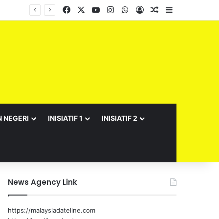
Facebook
X
YouTube
Instagram
WhatsApp
Log In
Random Article
Sidebar
Barisan Exco Kerajaan Negeri Sembilan Yang Baharu Dijangka Angkat Sumpah Di Istana Seri Menanti Esok
N NEGERI
INISIATIF 1
INISIATIF 2
News Agency Link
https://malaysiadateline.com