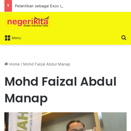
Pelantikan sebagai Exco satu amanah besar – Siow Kong Choon
S
Menu
Home
/
Mohd Faizal Abdul Manap
Mohd Faizal Abdul
Manap