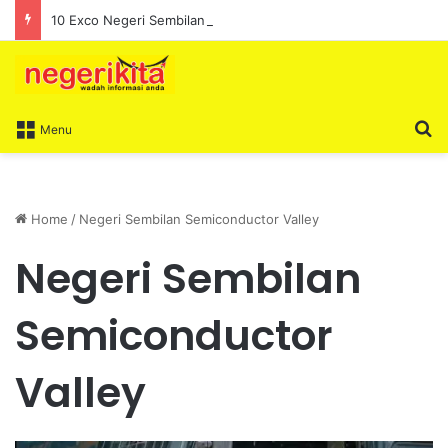
10 Exco Negeri Sembilan Angkat Sumpah, Lengkapkan Pentadbiran Kerajaan Negeri
S
Menu
Home
/
Negeri Sembilan Semiconductor Valley
Negeri Sembilan
Semiconductor
Valley