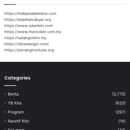
https://malaysiadateline.com
https://keadilanrakyat.org
https://www.roketkini.com
https://www.therocket.com.my
https://selangorkini.my
https://ideselangor.com/
https://penanginstitute.org
Categories
Berita
(2,775)
YB Kita
(923)
Program
(297)
Naratif Kito
(14)
Kolumnis
(42)