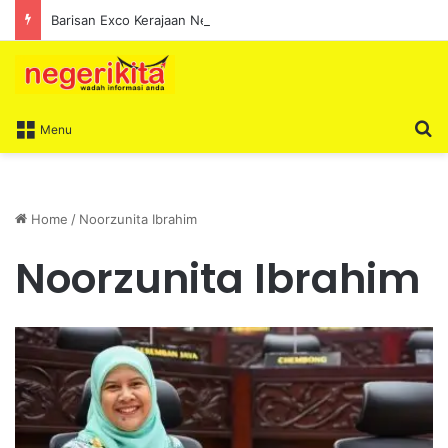
Barisan Exco Kerajaan Negeri Sembilan Yang Baharu Dijangka Angkat Sumpah Di Istana Seri Menanti Esok
S
Menu
Home
/
Noorzunita Ibrahim
Noorzunita Ibrahim