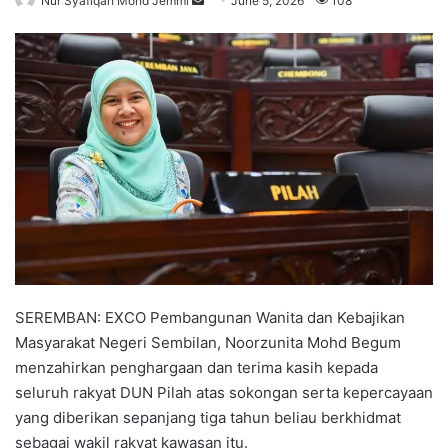
Nur Syafiqah Mohd Jemmi
S
June 5, 2026
108
e
n
d
a
n
e
m
a
i
l
SEREMBAN: EXCO Pembangunan Wanita dan Kebajikan
Masyarakat Negeri Sembilan, Noorzunita Mohd Begum
menzahirkan penghargaan dan terima kasih kepada
seluruh rakyat DUN Pilah atas sokongan serta kepercayaan
yang diberikan sepanjang tiga tahun beliau berkhidmat
sebagai wakil rakyat kawasan itu.