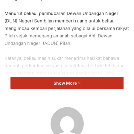
Menurut beliau, pembubaran Dewan Undangan Negeri
(DUN) Negeri Sembilan memberi ruang untuk beliau
mengimbau kembali perjalanan yang dilalui bersama rakyat
Pilah sejak memegang amanah sebagai Ahli Dewan
Undangan Negeri (ADUN) Pilah.
Katanya, beliau masih sukar menerima hakikat bahawa
tempoh perkhidmatan yang sepatutnya berbaki lebih dua
tahun terhenti lebih awal susulan pembubaran DUN.
Show More
“Kadang-kadang saya terfikir, apabila suatu hari nanti saya
tidak lagi memegang apa-apa jawatan, apakah yang akan
tinggal daripada perjalanan ini?
“Sudah tentu bukan jawatan yang pernah disandang, bukan
pentas yang pernah didirikan dan bukan juga banner yang
pernah dipasang.