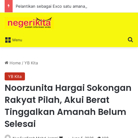
Pelantikan sebagai Exco satu amanah besar – Siow Kong Choon
S
Menu
Home
/
YB Kita
YB Kita
Noorzunita Hargai Sokongan
Rakyat Pilah, Akui Berat
Tinggalkan Amanah Belum
Selesai