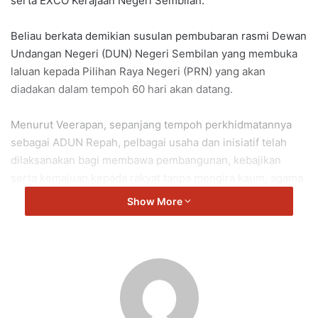
serta EXCO Kerajaan Negeri Sembilan.
Beliau berkata demikian susulan pembubaran rasmi Dewan
Undangan Negeri (DUN) Negeri Sembilan yang membuka
laluan kepada Pilihan Raya Negeri (PRN) yang akan
diadakan dalam tempoh 60 hari akan datang.
Menurut Veerapan, sepanjang tempoh perkhidmatannya
sebagai ADUN Repah, pelbagai usaha dan inisiatif telah
dilaksanakan bagi membawa pembangunan, kebajikan
serta kemajuan kepada rakyat tanpa mengira kaum, agama
dan latar belakang.
Show More
“Saya amat menghargai segala sokongan, pandangan,
teguran serta kerjasama yang diberikan oleh seluruh
warga DUN Repah.
“Setiap kejayaan yang dicapai adalah hasil usaha bersama