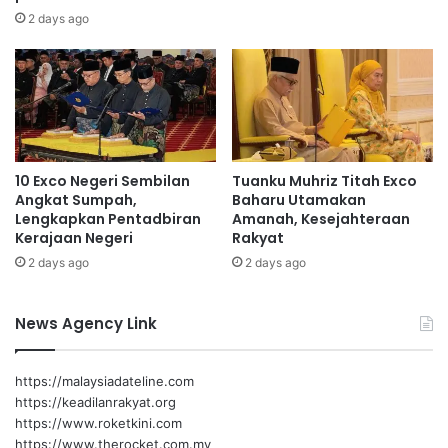
a
k
2 days ago
t
y
a
a
n
t
g
P
T
i
a
l
n
a
10 Exco Negeri Sembilan
Tuanku Muhriz Titah Exco
p
h
Angkat Sumpah,
Baharu Utamakan
a
,
Lengkapkan Pentadbiran
Amanah, Kesejahteraan
S
A
Kerajaan Negeri
Rakyat
e
k
2 days ago
2 days ago
n
u
t
i
i
B
News Agency Link
m
e
e
r
n
a
https://malaysiadateline.com
K
t
https://keadilanrakyat.org
e
T
https://www.roketkini.com
b
i
https://www.therocket.com.my