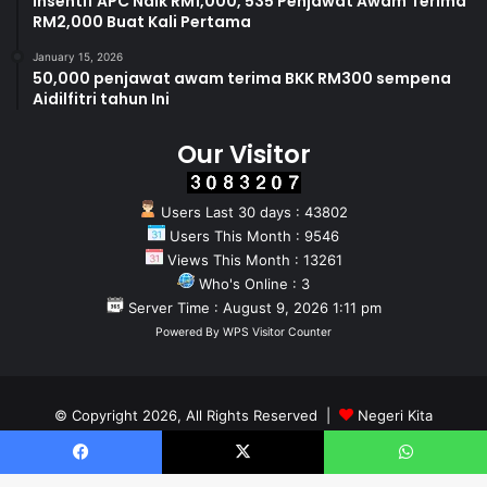
Insentif APC Naik RM1,000, 535 Penjawat Awam Terima
RM2,000 Buat Kali Pertama
January 15, 2026
50,000 penjawat awam terima BKK RM300 sempena
Aidilfitri tahun Ini
Our Visitor
Users Last 30 days : 43802
Users This Month : 9546
Views This Month : 13261
Who's Online : 3
Server Time : August 9, 2026 1:11 pm
Powered By
WPS Visitor Counter
© Copyright 2026, All Rights Reserved |
Negeri Kita
Home
About
Team
Facebook
X
WhatsApp