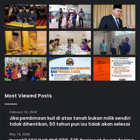
l
e
s
a
i
Most Viewed Posts
February 10, 2026
Jika pembinaan kuil di atas tanah bukan milik sendiri
tidak dihentikan, 50 tahun pun isu tidak akan selesai
May 14, 2026