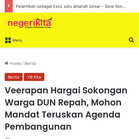
Pelantikan sebagai Exco satu amanah besar – Siow Kong Choon
S
Menu
Home
/
Berita
Berita
YB Kita
Veerapan Hargai Sokongan
Warga DUN Repah, Mohon
Mandat Teruskan Agenda
Pembangunan