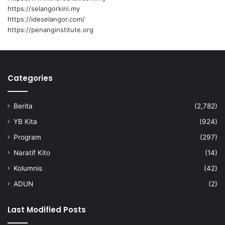
e
n
https://selangorkini.my
n
g
https://ideselangor.com/
c
g
https://penanginstitute.org
i
a
a
l
n
k
a
Categories
n
A
m
Berita
(2,782)
a
n
YB Kita
(924)
a
Program
(297)
h
B
Naratif Kito
(14)
e
Kolumnis
(42)
l
u
ADUN
(2)
m
S
Last Modified Posts
e