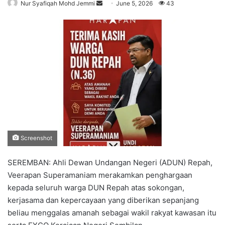
Nur Syafiqah Mohd Jemmi
S
June 5, 2026
43
e
n
d
a
n
e
m
a
i
l
Screenshot
SEREMBAN: Ahli Dewan Undangan Negeri (ADUN) Repah,
Veerapan Superamaniam merakamkan penghargaan
kepada seluruh warga DUN Repah atas sokongan,
kerjasama dan kepercayaan yang diberikan sepanjang
beliau menggalas amanah sebagai wakil rakyat kawasan itu