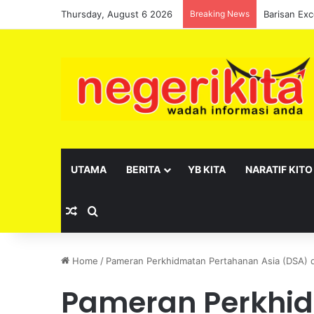
Thursday, August 6 2026
Breaking News
UTAMA
BERITA
YB KITA
NARATIF KITO
Random Article
Search for
Home
/
Pameran Perkhidmatan Pertahanan Asia (DSA) 
Pameran Perkhi