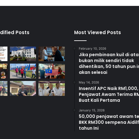
dified Posts
Most Viewed Posts
February 10, 2026
Jika pembinaan kuil di at
bukan milik sendiri tidak
dihentikan, 50 tahun pun i
akan selesai
May 14, 2026
Insentif APC Naik RM1,000,
Penjawat Awam Terima R
Buat Kali Pertama
January 15, 2026
50,000 penjawat awam t
BKK RM300 sempena Aidilfi
tahun Ini