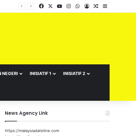
Facebook
X
YouTube
Instagram
WhatsApp
Log In
Random Article
Sidebar
Barisan Exco Kerajaan Negeri Sembilan Yang Baharu Dijangka Angkat Sumpah Di Istana Seri Menanti Esok
N NEGERI
INISIATIF 1
INISIATIF 2
News Agency Link
https://malaysiadateline.com