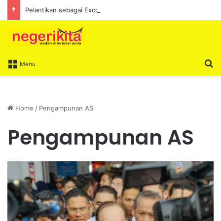
Pelantikan sebagai Exco satu amanah besar – Siow Kong Choon
S
Menu
Home
/
Pengampunan AS
Pengampunan AS