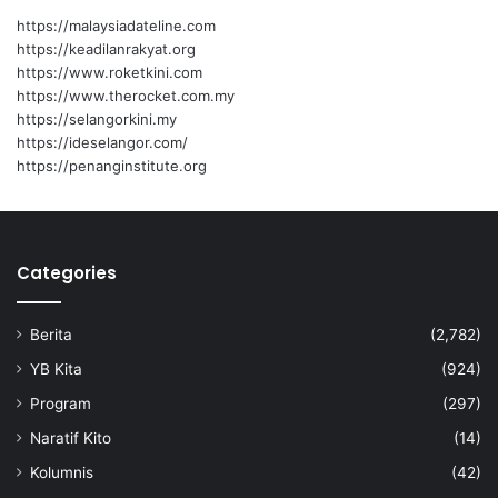
https://malaysiadateline.com
https://keadilanrakyat.org
https://www.roketkini.com
https://www.therocket.com.my
https://selangorkini.my
https://ideselangor.com/
https://penanginstitute.org
Categories
Berita
(2,782)
YB Kita
(924)
Program
(297)
Naratif Kito
(14)
Kolumnis
(42)