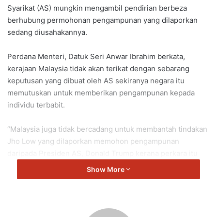
Syarikat (AS) mungkin mengambil pendirian berbeza
berhubung permohonan pengampunan yang dilaporkan
sedang diusahakannya.
Perdana Menteri, Datuk Seri Anwar Ibrahim berkata,
kerajaan Malaysia tidak akan terikat dengan sebarang
keputusan yang dibuat oleh AS sekiranya negara itu
memutuskan untuk memberikan pengampunan kepada
individu terbabit.
“Malaysia juga tidak bercadang untuk membantah tindakan
Jho Low yang dilaporkan memohon pengampunan
daripada Presiden AS, Donald Trump kerana perkara itu
berada di bawah bidang kuasa negara berkenaan.
Show More
“Tidak, tiada isu… itu keputusan AS. Setakat ini kita tidak
akan ke arah itu. Itu urusan AS.