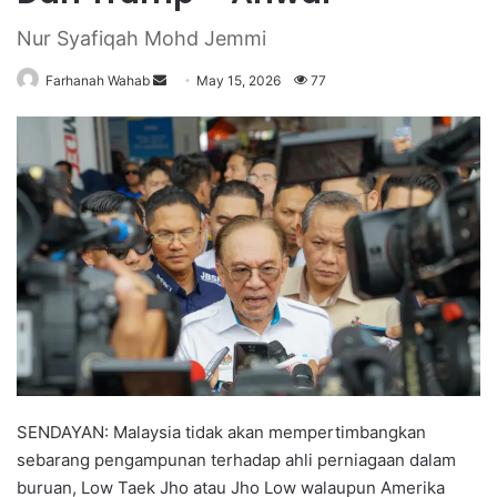
Nur Syafiqah Mohd Jemmi
Farhanah Wahab
S
May 15, 2026
77
e
n
d
a
n
e
m
a
i
l
SENDAYAN: Malaysia tidak akan mempertimbangkan
sebarang pengampunan terhadap ahli perniagaan dalam
buruan, Low Taek Jho atau Jho Low walaupun Amerika