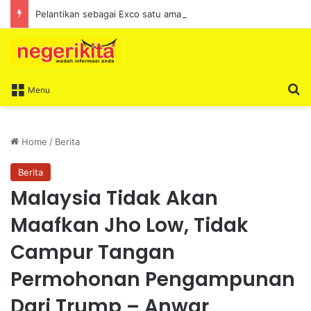
Pelantikan sebagai Exco satu amanah besar – Siow Kong Choon
S
Menu
Home
/
Berita
Berita
Malaysia Tidak Akan
Maafkan Jho Low, Tidak
Campur Tangan
Permohonan Pengampunan
Dari Trump – Anwar