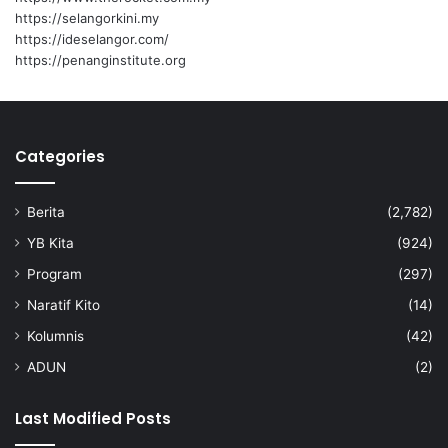
https://selangorkini.my
https://ideselangor.com/
https://penanginstitute.org
Categories
Berita
(2,782)
YB Kita
(924)
Program
(297)
Naratif Kito
(14)
Kolumnis
(42)
ADUN
(2)
Last Modified Posts