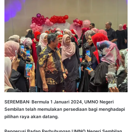
n
d
a
n
e
m
a
i
l
SEREMBAN: Bermula 1 Januari 2024, UMNO Negeri
Sembilan telah memulakan persediaan bagi menghadapi
pilihan raya akan datang.
Pengerusi Badan Perhubungan UMNO Negeri Sembilan,