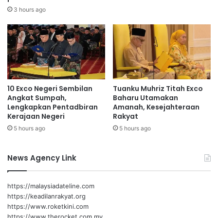
t
R
3 hours ago
u
a
m
j
a
a
n
s
g
e
s
k
a
a
10 Exco Negeri Sembilan
Tuanku Muhriz Titah Exco
b
r
Angkat Sumpah,
Baharu Utamakan
a
a
Lengkapkan Pentadbiran
Amanah, Kesejahteraan
n
n
Kerajaan Negeri
Rakyat
j
5 hours ago
5 hours ago
i
r
News Agency Link
https://malaysiadateline.com
https://keadilanrakyat.org
https://www.roketkini.com
https://www.therocket.com.my