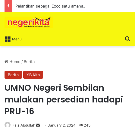
Pelantikan sebagai Exco satu amanah besar – Siow Kong Choon
S
Menu
Home
/
Berita
Berita
YB Kita
UMNO Negeri Sembilan
mulakan persedian hadapi
PRU-16
Faiz Abdullah
S
January 2, 2024
245
e