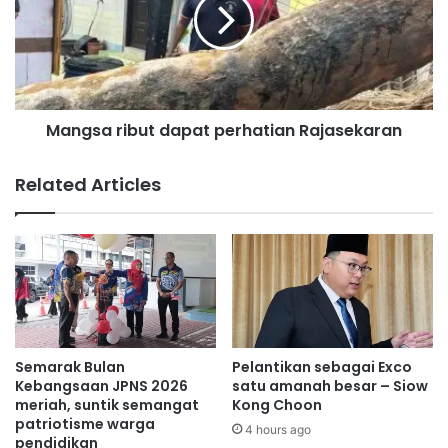
u
g
Jalaluddin
UMNO
m
s
p
a
u
r
u
i
s
b
a
Mangsa ribut dapat perhatian Rajasekaran
u
h
t
a
d
Related Articles
b
a
e
p
r
a
t
t
e
p
r
e
u
r
s
h
a
a
Semarak Bulan
Pelantikan sebagai Exco
n
t
Kebangsaan JPNS 2026
satu amanah besar – Siow
b
i
meriah, suntik semangat
Kong Choon
a
patriotisme warga
a
4 hours ago
pendidikan
n
n