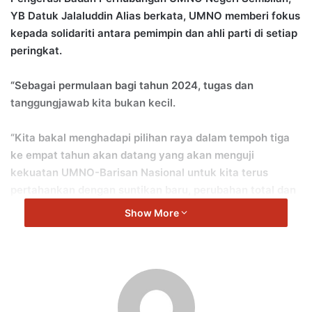
YB Datuk Jalaluddin Alias berkata, UMNO memberi fokus
kepada solidariti antara pemimpin dan ahli parti di setiap
peringkat.
“Sebagai permulaan bagi tahun 2024, tugas dan
tanggungjawab kita bukan kecil.
“Kita bakal menghadapi pilihan raya dalam tempoh tiga
ke empat tahun akan datang yang akan menguji
kekuatan UMNO-Barisan Nasional untuk kita terus
pertahankan dengan suntikan baru, perubahan total dan
kesedaran luar biasa di kalangan pemimpin serta
Show More
pendokong semua peringkat.
Usaha ini bagi mengukuhkan kedudukan kerajaan dan
meningkatkan kestabilan politik di Negeri Sembilan dan
di negara kita,” ujar beliau.