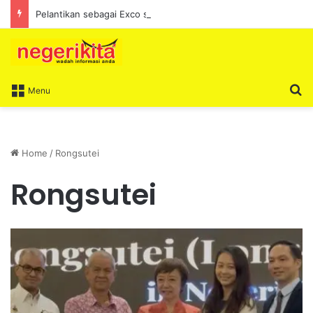
Pelantikan sebagai Exco satu amanah besar – Siow Kong Choon
S
Menu
Home
/
Rongsutei
Rongsutei