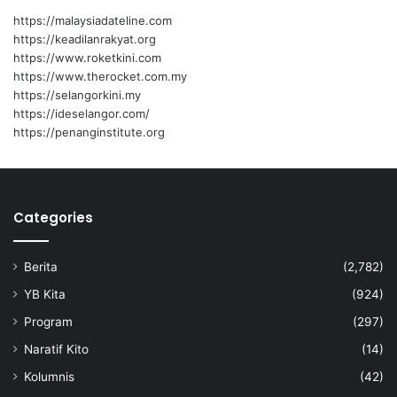
https://malaysiadateline.com
https://keadilanrakyat.org
https://www.roketkini.com
https://www.therocket.com.my
https://selangorkini.my
https://ideselangor.com/
https://penanginstitute.org
Categories
Berita
(2,782)
YB Kita
(924)
Program
(297)
Naratif Kito
(14)
Kolumnis
(42)