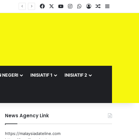
Facebook
X
YouTube
Instagram
WhatsApp
Log In
Random Article
Sidebar
N NEGERI
INISIATIF 1
INISIATIF 2
News Agency Link
https://malaysiadateline.com