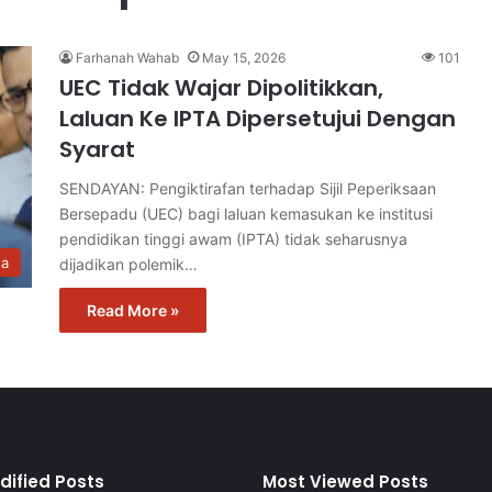
Farhanah Wahab
May 15, 2026
101
UEC Tidak Wajar Dipolitikkan,
Laluan Ke IPTA Dipersetujui Dengan
Syarat
SENDAYAN: Pengiktirafan terhadap Sijil Peperiksaan
Bersepadu (UEC) bagi laluan kemasukan ke institusi
pendidikan tinggi awam (IPTA) tidak seharusnya
ta
dijadikan polemik…
Read More »
dified Posts
Most Viewed Posts