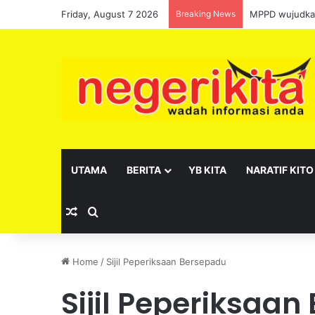
Friday, August 7 2026
Breaking News
MPPD wujudkan
UTAMA
BERITA
YB KITA
NARATIF KITO
Random Article
Search for
Home
/
Sijil Peperiksaan Bersepadu
Sijil Peperiksaa