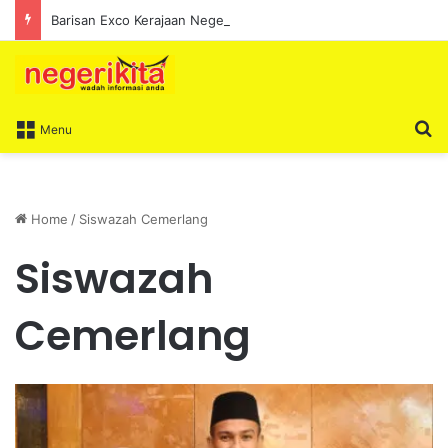
Barisan Exco Kerajaan Negeri Sembilan Yang Baharu Dijangka Angkat Sumpah Di Istana Seri Menanti Esok
S
Menu
Home
/
Siswazah Cemerlang
Siswazah
Cemerlang