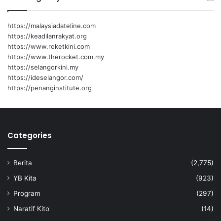
https://malaysiadateline.com
https://keadilanrakyat.org
https://www.roketkini.com
https://www.therocket.com.my
https://selangorkini.my
https://ideselangor.com/
https://penanginstitute.org
Categories
Berita
(2,775)
YB Kita
(923)
Program
(297)
Naratif Kito
(14)