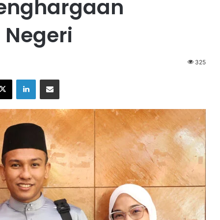
penghargaan
 Negeri
325
X
LinkedIn
Share via Email