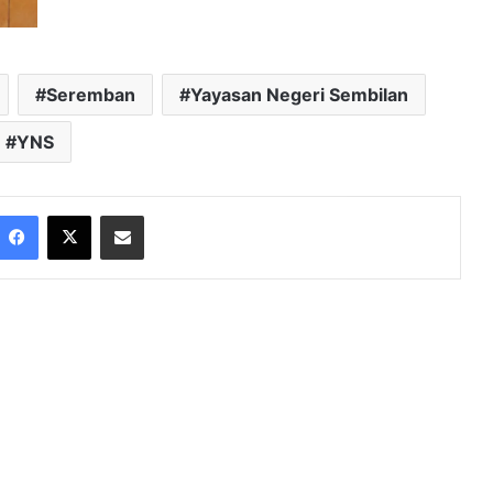
Seremban
Yayasan Negeri Sembilan
YNS
Facebook
X
Share via Email