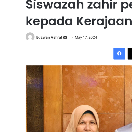
Siswazah zahir 
kepada Kerajaan
Edzwan Ashraf
S
May 17, 2024
e
Facebook
n
d
a
n
e
m
a
i
l