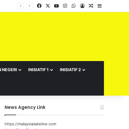
Facebook
X
YouTube
Instagram
WhatsApp
Log In
Random Article
Sidebar
Barisan Exco Kerajaan Negeri Sembilan Yang Baharu Dijangka Angkat Sumpah Di Istana Seri Menanti Esok
N NEGERI
INISIATIF 1
INISIATIF 2
News Agency Link
https://malaysiadateline.com