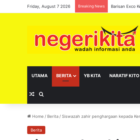
Friday, August 7 2026
Breaking News
UTAMA
BERITA
YB KITA
NARATIF KITO
Random Article
Search for
Home
/
Berita
/
Siswazah zahir penghargaan kepada Ker
Berita