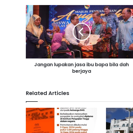
J
a
n
g
a
n
l
u
p
Jangan lupakan jasa ibu bapa bila dah
a
berjaya
k
a
n
j
Related Articles
a
s
a
i
b
u
b