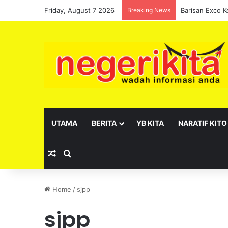
Friday, August 7 2026
Breaking News
UTAMA
BERITA
YB KITA
NARATIF KITO
Random Article
Search for
Home
/
sjpp
sjpp