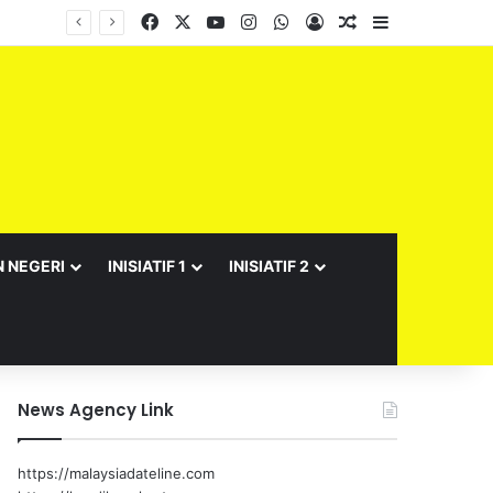
Facebook
X
YouTube
Instagram
WhatsApp
Log In
Random Article
Sidebar
Barisan Exco Kerajaan Negeri Sembilan Yang Baharu Dijangka Angkat Sumpah Di Istana Seri Menanti Esok
N NEGERI
INISIATIF 1
INISIATIF 2
News Agency Link
https://malaysiadateline.com