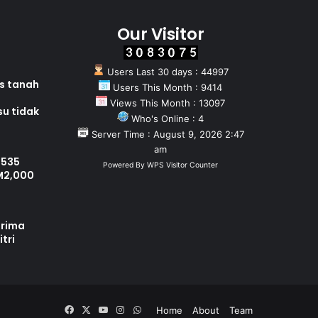
Our Visitor
Users Last 30 days : 44997
as tanah
Users This Month : 9414
Views This Month : 13097
su tidak
Who's Online : 4
Server Time : August 9, 2026 2:47
am
 535
Powered By
WPS Visitor Counter
M2,000
erima
tri
Facebook
X
YouTube
Instagram
WhatsApp
Home
About
Team