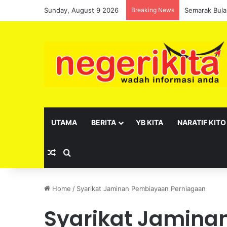
Sunday, August 9 2026
Breaking News
UTAMA
BERITA
YB KITA
NARATIF KITO
Random Article
Search for
Home
/
Syarikat Jaminan Pembiayaan Perniagaan
Syarikat Jamina