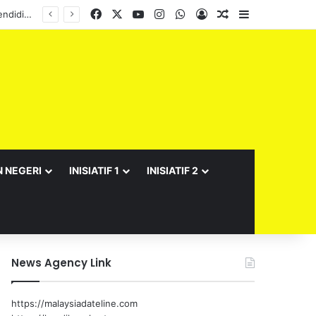
Facebook
X
YouTube
Instagram
WhatsApp
Log In
Random Article
Sidebar
Semarak Bulan Kebangsaan JPNS 2026 meriah, suntik semangat patriotisme warga pendidikan
N NEGERI
INISIATIF 1
INISIATIF 2
News Agency Link
https://malaysiadateline.com