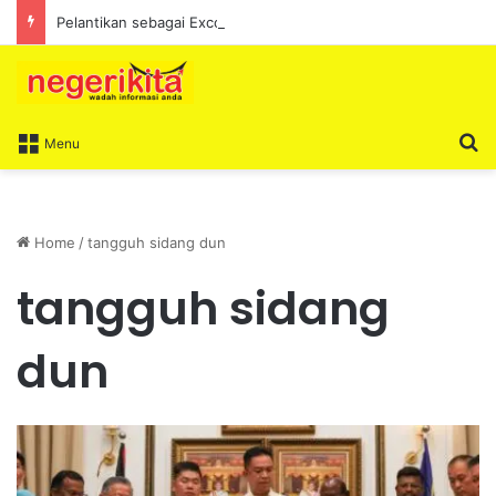
Pelantikan sebagai Exco satu amanah besar – Siow Kong Choon
S
Menu
Home
/
tangguh sidang dun
tangguh sidang
dun