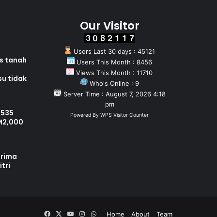
Our Visitor
Users Last 30 days : 45121
as tanah
Users This Month : 8456
Views This Month : 11710
su tidak
Who's Online : 9
Server Time : August 7, 2026 4:18
pm
 535
Powered By
WPS Visitor Counter
M2,000
erima
tri
Facebook
X
YouTube
Instagram
WhatsApp
Home
About
Team