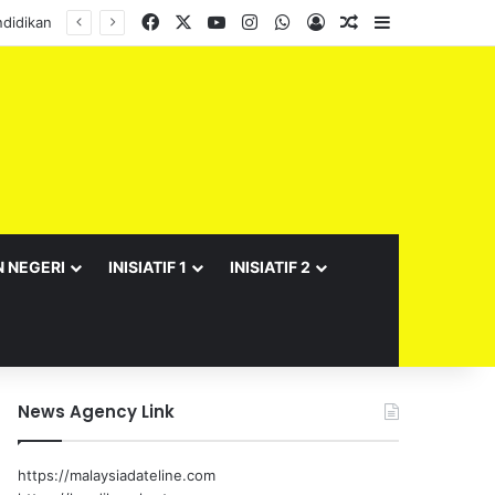
Facebook
X
YouTube
Instagram
WhatsApp
Log In
Random Article
Sidebar
didikan
N NEGERI
INISIATIF 1
INISIATIF 2
News Agency Link
https://malaysiadateline.com