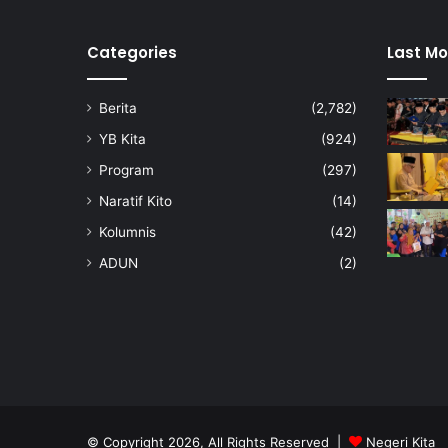
Categories
Last Mo
Berita
(2,782)
YB Kita
(924)
Program
(297)
Naratif Kito
(14)
Kolumnis
(42)
ADUN
(2)
© Copyright 2026, All Rights Reserved |
Negeri Kita