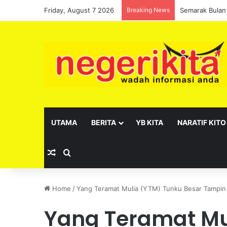
Friday, August 7 2026
Breaking News
Semarak Bulan
UTAMA
BERITA
YB KITA
NARATIF KITO
Random Article
Search for
Home
/
Yang Teramat Mulia (YTM) Tunku Besar Tampin
Yang Teramat Mu