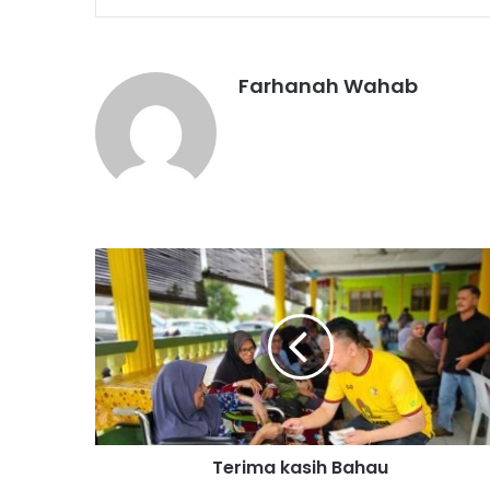
Farhanah Wahab
T
e
r
i
m
a
k
a
s
Terima kasih Bahau
i
h