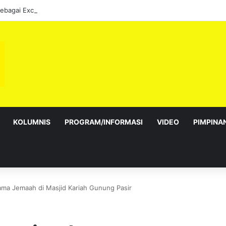
sebagai Exco satu amanah besar – Siow Kong Choon
KOLUMNIS
PROGRAM/INFORMASI
VIDEO
PIMPINA
ama Jemaah di Masjid Kariah Gunung Pasir