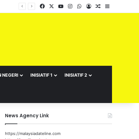
Facebook
X
YouTube
Instagram
WhatsApp
Log In
Random Article
Sidebar
N NEGERI
INISIATIF 1
INISIATIF 2
News Agency Link
https://malaysiadateline.com