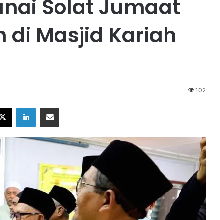
unai Solat Jumaat
di Masjid Kariah
102
X
LinkedIn
Share via Email