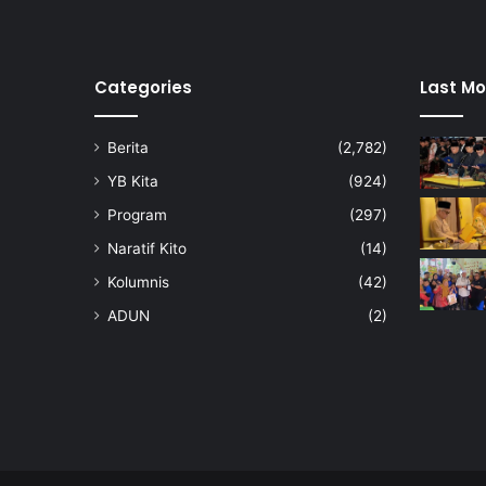
Categories
Last Mo
Berita
(2,782)
YB Kita
(924)
Program
(297)
Naratif Kito
(14)
Kolumnis
(42)
ADUN
(2)