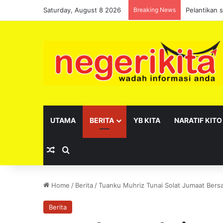
Saturday, August 8 2026
Breaking News
Pelantikan 
UTAMA
BERITA
YB KITA
NARATIF KITO
Random Article
Search for
Home
/
Berita
/
Tuanku Muhriz Tunai Solat Jumaat Bers
Berita