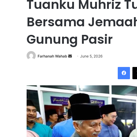
Tuanku Muhriz T
Bersama Jemaah 
Gunung Pasir
Farhanah Wahab
S
June 5, 2026
e
Facebook
n
d
a
n
e
m
a
i
l