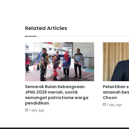
B
a
h
a
Related Articles
u
Semarak Bulan Kebangsaan
Pelantikan 
JPNS 2026 meriah, suntik
amanah bes
semangat patriotisme warga
Choon
pendidikan
1 day ago
1 day ago