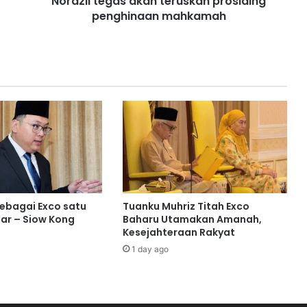
Norazli tegas akan teruskan prosiding
i
penghinaan mahkamah
n
j
u
n
k
s
i
m
a
h
k
a
m
sebagai Exco satu
Tuanku Muhriz Titah Exco
a
ar – Siow Kong
Baharu Utamakan Amanah,
h
Kesejahteraan Rakyat
:
1 day ago
R
a
j
a