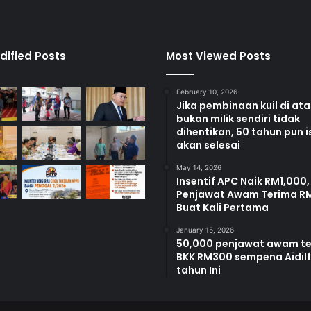
N
o
r
a
dified Posts
Most Viewed Posts
z
l
February 10, 2026
i
Jika pembinaan kuil di at
t
bukan milik sendiri tidak
e
dihentikan, 50 tahun pun i
g
akan selesai
a
May 14, 2026
s
Insentif APC Naik RM1,000,
a
Penjawat Awam Terima R
k
Buat Kali Pertama
a
n
January 15, 2026
t
50,000 penjawat awam t
BKK RM300 sempena Aidilfi
e
tahun Ini
r
u
s