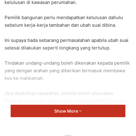
kelulusan di kawasan perumahan.
Pemilik bangunan perlu mendapatkan kelulusan dahulu
sebelum kerja-kerja tambahan dan ubah suai dibina.
Ini supaya tiada sebarang permasalahan apabila ubah suai
selesai dilakukan seperti longkang yang tertutup.
Tindakan undang-undang boleh dikenakan kepada pemilik
yang dengan arahan yang diberikan termasuk membawa
kes ke mahkamah.
Jika disabitkan kesalahan, pemilik boleh dikenakan
tindakan roboh atau denda tidak melebihi RM50,000 atau
kedua-duanya sekali.
Show More
Perkara ini selaras dengan Seksyen 70 dan 72 di bawah
(Akta 133) Akta Jalan, Parit dan Bangunan 1974.