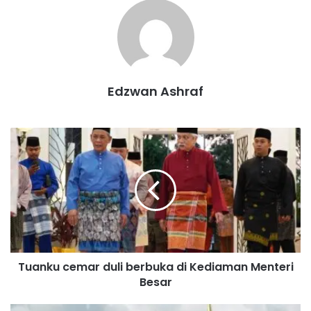
Edzwan Ashraf
T
u
a
n
k
Port Dickson
MPPD
u
c
e
m
Tuanku cemar duli berbuka di Kediaman Menteri
a
Besar
r
d
u
M