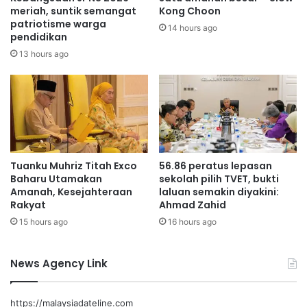
n
a
meriah, suntik semangat
Kong Choon
t
patriotisme warga
n
14 hours ago
pendidikan
e
N
r
u
13 hours ago
i
r
B
s
e
e
s
r
a
i
r
R
a
Tuanku Muhriz Titah Exco
56.86 peratus lepasan
m
Baharu Utamakan
sekolah pilih TVET, bukti
a
Amanah, Kesejahteraan
laluan semakin diyakini:
d
Rakyat
Ahmad Zahid
a
15 hours ago
16 hours ago
n
News Agency Link
https://malaysiadateline.com