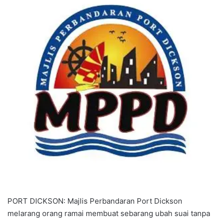
a
n
e
m
a
i
l
PORT DICKSON: Majlis Perbandaran Port Dickson
melarang orang ramai membuat sebarang ubah suai tanpa