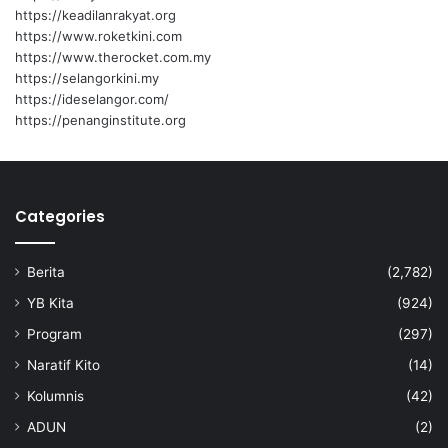
https://keadilanrakyat.org
https://www.roketkini.com
https://www.therocket.com.my
https://selangorkini.my
https://ideselangor.com/
https://penanginstitute.org
Categories
Berita
(2,782)
YB Kita
(924)
Program
(297)
Naratif Kito
(14)
Kolumnis
(42)
ADUN
(2)