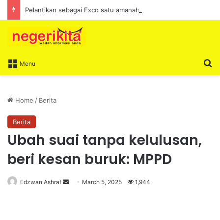
Pelantikan sebagai Exco satu amanah besar – Siow Kong Choon
S
Menu
Home
/
Berita
Berita
Ubah suai tanpa kelulusan,
beri kesan buruk: MPPD
Edzwan Ashraf
S
March 5, 2025
1,944
e
n
d