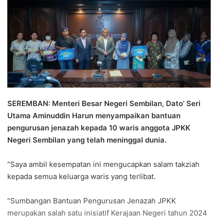
n
d
a
n
e
m
a
i
l
SEREMBAN: Menteri Besar Negeri Sembilan, Dato’ Seri
Utama Aminuddin Harun menyampaikan bantuan
pengurusan jenazah kepada 10 waris anggota JPKK
Negeri Sembilan yang telah meninggal dunia.
“Saya ambil kesempatan ini mengucapkan salam takziah
kepada semua keluarga waris yang terlibat.
“Sumbangan Bantuan Pengurusan Jenazah JPKK
merupakan salah satu inisiatif Kerajaan Negeri tahun 2024