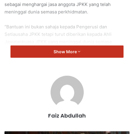
sebagai menghargai jasa anggota JPKK yang telah
meninggal dunia semasa perkhidmatan.
“Bantuan ini bukan sahaja kepada Pengerusi dan
Setiausaha JPKK tetapi turut diberikan kepada Ahli
Jawatankuasa JPKK yang meninggal dunia semasa
perkhidmatan.
Show More
“Pada hari ini, seramai 10 orang waris anggota JPKK
telah menerima sumbangan bantuan pengurusan jenazah
berjumlah RM3,000 bagi setiap waris JPKK,” kata
Aminuddin.
Aminuddin berkata, secara keseluruhan pada tahun
2024, seramai 20 orang waris anggota JPKK telah
Faiz Abdullah
menerima sumbangan Bantuan Pengurusan Jenazah.
“Semoga dengan sumbangan ini dapat meringinkan beban