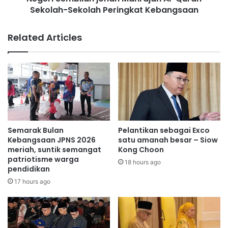
a
Sekolah-Sekolah Peringkat Kebangsaan
i
n
l
d
a
Related Articles
a
n
p
j
a
o
t
h
b
a
a
n
n
M
t
a
u
h
Semarak Bulan
Pelantikan sebagai Exco
a
r
Kebangsaan JPNS 2026
satu amanah besar – Siow
n
a
meriah, suntik semangat
Kong Choon
R
patriotisme warga
j
18 hours ago
pendidikan
M
a
1
n
17 hours ago
,
A
5
l
0
-
0
Q