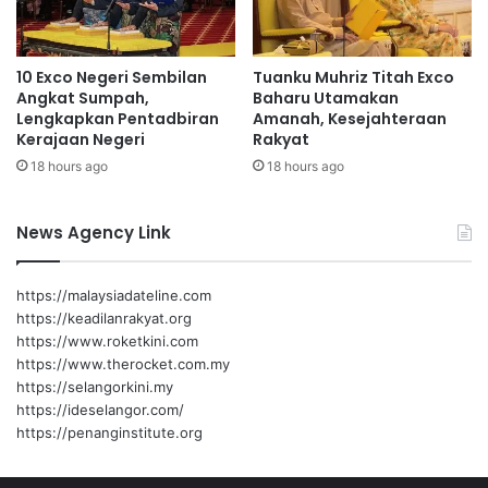
b
u
e
r
r
a
10 Exco Negeri Sembilan
Tuanku Muhriz Titah Exco
m
n
Angkat Sumpah,
Baharu Utamakan
u
S
Lengkapkan Pentadbiran
Amanah, Kesejahteraan
l
e
Kerajaan Negeri
Rakyat
a
k
18 hours ago
18 hours ago
t
o
a
l
h
a
News Agency Link
u
h
n
-
2
S
https://malaysiadateline.com
0
e
https://keadilanrakyat.org
2
k
https://www.roketkini.com
5
o
https://www.therocket.com.my
l
https://selangorkini.my
a
https://ideselangor.com/
h
https://penanginstitute.org
P
e