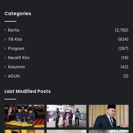
r
i
Categories
n
g
k
Berita
(2,782)
a
t
YB Kita
(924)
K
Program
(297)
e
b
Naratif Kito
(14)
a
Kolumnis
(42)
n
g
ADUN
(2)
s
a
Last Modified Posts
a
n