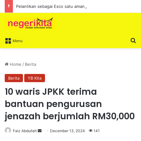
Pelantikan sebagai Exco satu amanah besar – Siow Kong Choon
S
Menu
Home
/
Berita
Berita
YB Kita
10 waris JPKK terima
bantuan pengurusan
jenazah berjumlah RM30,000
Faiz Abdullah
S
December 13, 2024
141
e