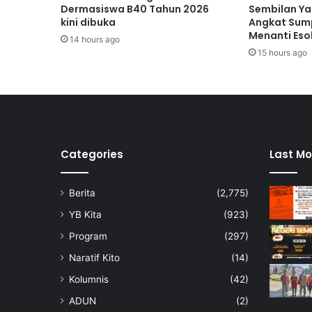
s
Dermasiswa B40 Tahun 2026
Sembilan Ya
C
kini dibuka
Angkat Sump
h
Menanti Eso
14 hours ago
a
15 hours ago
l
l
e
n
g
e
p
Categories
Last Mo
r
o
Berita
(2,775)
m
o
YB Kita
(923)
s
Program
(297)
i
p
Naratif Kito
(14)
r
Kolumnis
(42)
o
d
ADUN
(2)
u