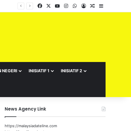
Facebook
X
YouTube
Instagram
WhatsApp
Log In
Random Article
Sidebar
Barisan Exco Kerajaan Negeri Sembilan Yang Baharu Dijangka Angkat Sumpah Di Istana Seri Menanti Esok
N NEGERI
INISIATIF 1
INISIATIF 2
News Agency Link
https://malaysiadateline.com