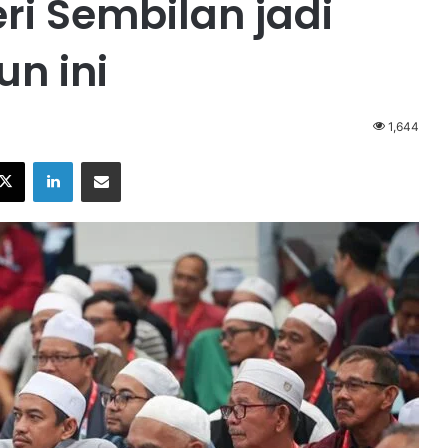
ri Sembilan jadi
un ini
1,644
X
LinkedIn
Share via Email