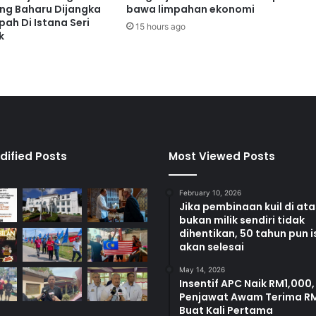
s
ng Baharu Dijangka
bawa limpahan ekonomi
a
ah Di Istana Seri
15 hours ago
d
k
i
b
e
r
i
p
e
r
dified Posts
Most Viewed Posts
h
a
February 10, 2026
t
Jika pembinaan kuil di at
i
bukan milik sendiri tidak
a
dihentikan, 50 tahun pun i
n
akan selesai
May 14, 2026
Insentif APC Naik RM1,000,
Penjawat Awam Terima R
Buat Kali Pertama