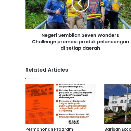
r
i
S
e
m
Negeri Sembilan Seven Wonders
b
Challenge promosi produk pelancongan
i
l
di setiap daerah
a
n
S
Related Articles
e
v
e
n
W
o
n
d
e
r
Permohonan Program
Barisan Exc