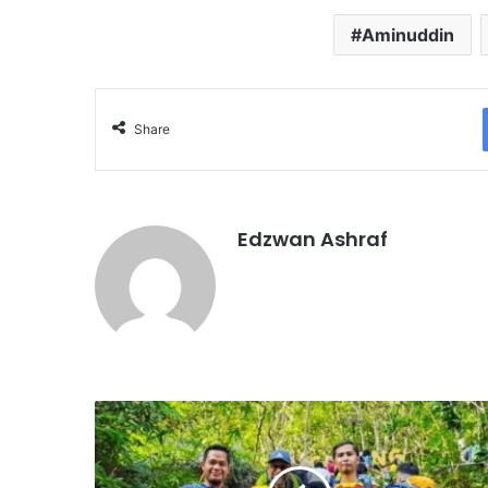
Aminuddin
Share
Edzwan Ashraf
N
e
g
e