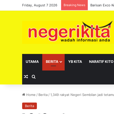
Friday, August 7 2026
Breaking News
UTAMA
BERITA
YB KITA
NARATIF KITO
Random Article
Search for
Home
/
Berita
/
1,349 rakyat Negeri Sembilan jadi tetamu
Berita