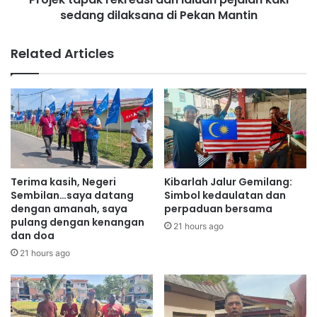
h
sedang dilaksana di Pekan Mantin
k
a
r
r
e
Related Articles
a
k
m
r
d
e
i
a
B
s
u
i
k
d
i
a
t
n
Terima kasih, Negeri
Kibarlah Jalur Gemilang:
P
l
Sembilan…saya datang
Simbol kedaulatan dan
e
a
dengan amanah, saya
perpaduan bersama
l
pulang dengan kenangan
l
21 hours ago
dan doa
a
u
n
a
21 hours ago
d
n
u
p
k
e
j