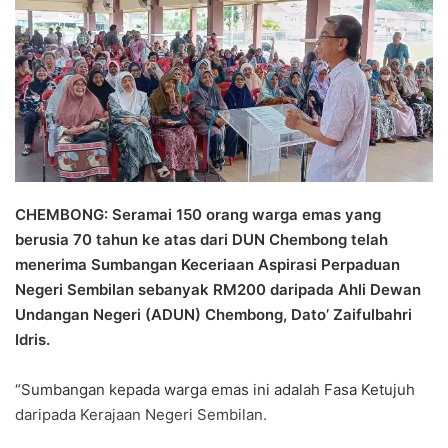
n
d
a
n
e
m
a
i
l
CHEMBONG: Seramai 150 orang warga emas yang
berusia 70 tahun ke atas dari DUN Chembong telah
menerima Sumbangan Keceriaan Aspirasi Perpaduan
Negeri Sembilan sebanyak RM200 daripada Ahli Dewan
Undangan Negeri (ADUN) Chembong, Dato’ Zaifulbahri
Idris.
“Sumbangan kepada warga emas ini adalah Fasa Ketujuh
daripada Kerajaan Negeri Sembilan.