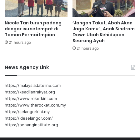
a
l
a
Nicole Tan turun padang
‘Jangan Takut, Abah Akan
n
dengar isu setempat di
Jaga Kamu’ , Anak Sindrom
k
Taman Permai Impian
Down Ubah Kehidupan
a
Seorang Ayah
21 hours ago
Chembong
Zaifulbahri
k
21 hours ago
i
s
e
News Agency Link
d
a
n
https://malaysiadateline.com
g
https://keadilanrakyat.org
d
https://www.roketkini.com
i
https://www.therocket.com.my
l
https://selangorkini.my
a
https://ideselangor.com/
k
https://penanginstitute.org
s
a