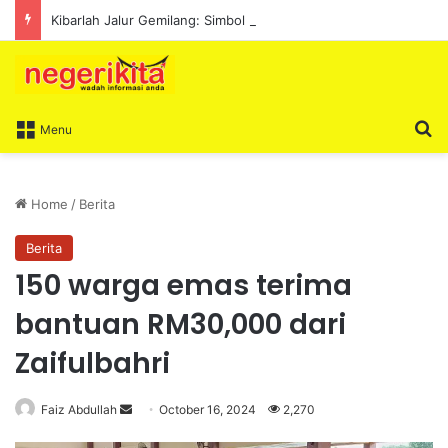
Kibarlah Jalur Gemilang: Simbol kedaulatan dan perpaduan bersama
S
Menu
Home
/
Berita
Berita
150 warga emas terima
bantuan RM30,000 dari
Zaifulbahri
Faiz Abdullah
S
October 16, 2024
2,270
e