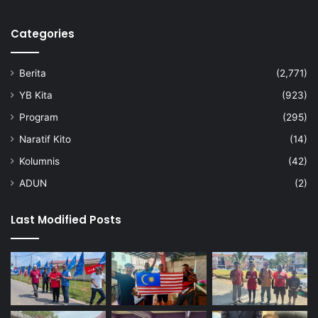
n
a
Categories
d
i
P
Berita
(2,771)
e
k
YB Kita
(923)
a
Program
(295)
n
M
Naratif Kito
(14)
a
Kolumnis
(42)
n
t
ADUN
(2)
i
n
Last Modified Posts