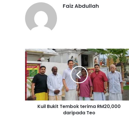
Faiz Abdullah
K
u
i
l
B
u
k
i
t
Kuil Bukit Tembok terima RM20,000
T
daripada Teo
e
m
b