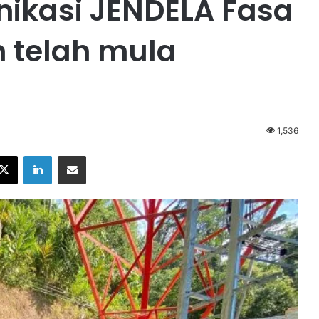
ikasi JENDELA Fasa
n telah mula
1,536
X
LinkedIn
Share via Email