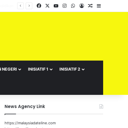
Facebook
X
YouTube
Instagram
WhatsApp
Log In
Random Article
Sidebar
N NEGERI
INISIATIF 1
INISIATIF 2
News Agency Link
https://malaysiadateline.com