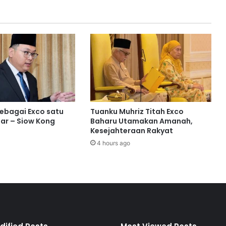
w
a
n
a
n
m
e
w
u
j
u
sebagai Exco satu
Tuanku Muhriz Titah Exco
d
ar – Siow Kong
Baharu Utamakan Amanah,
k
Kesejahteraan Rakyat
a
4 hours ago
n
p
e
l
u
a
n
g