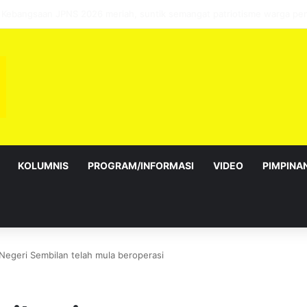
bagai Exco satu amanah besar – Siow Kong Choon
KOLUMNIS
PROGRAM/INFORMASI
VIDEO
PIMPINA
egeri Sembilan telah mula beroperasi