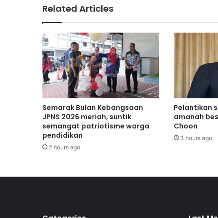
o
Related Articles
k
t
e
r
i
m
a
R
M
2
Semarak Bulan Kebangsaan
Pelantikan 
0
JPNS 2026 meriah, suntik
amanah bes
,
semangat patriotisme warga
Choon
pendidikan
0
3 hours ago
0
2 hours ago
0
d
a
r
i
p
a