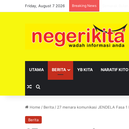
Friday, August 7 2026
Breaking News
Pelantikan se
UTAMA
BERITA
YB KITA
NARATIF KITO
Random Article
Search for
Home
/
Berita
/
27 menara komunikasi JENDELA Fasa 1 N
Berita