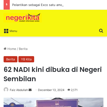
Pelantikan sebagai Exco satu amanah besar – Siow Kong Choon
S
Menu
Home
/
Berita
Berita
YB Kita
62 NADI kini dibuka di Negeri
Sembilan
Faiz Abdullah
S
December 13, 2024
2,171
e
n