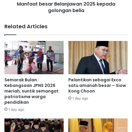
i
Manfaat besar Belanjawan 2025 kepada
s
N
golongan belia
a
i
r
l
B
Related Articles
a
e
i
l
d
a
i
n
d
j
a
a
l
w
a
a
m
n
Semarak Bulan
Pelantikan sebagai Exco
k
2
Kebangsaan JPNS 2026
satu amanah besar – Siow
a
0
meriah, suntik semangat
Kong Choon
n
patriotisme warga
2
1 day ago
pendidikan
b
5
a
k
1 day ago
g
e
i
p
m
a