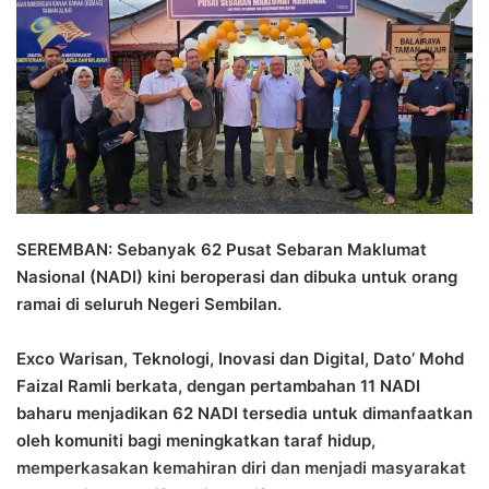
d
a
n
e
m
a
i
l
SEREMBAN: Sebanyak 62 Pusat Sebaran Maklumat
Nasional (NADI) kini beroperasi dan dibuka untuk orang
ramai di seluruh Negeri Sembilan.
Exco Warisan, Teknologi, Inovasi dan Digital, Dato’ Mohd
Faizal Ramli berkata, dengan pertambahan 11 NADI
baharu menjadikan 62 NADI tersedia untuk dimanfaatkan
oleh komuniti bagi meningkatkan taraf hidup,
memperkasakan kemahiran diri dan menjadi masyarakat