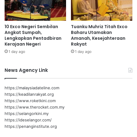
e
d
n
a
g
g
a
o
10 Exco Negeri Sembilan
Tuanku Muhriz Titah Exco
t
l
Angkat Sumpah,
Baharu Utamakan
a
o
Lengkapkan Pentadbiran
Amanah, Kesejahteraan
s
n
Kerajaan Negeri
Rakyat
i
g
1 day ago
1 day ago
m
a
a
n
s
b
News Agency Link
a
e
l
l
a
i
https://malaysiadateline.com
h
a
https://keadilanrakyat.org
b
https://www.roketkini.com
a
https://www.therocket.com.my
n
https://selangorkini.my
j
https://ideselangor.com/
i
https://penanginstitute.org
r