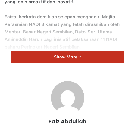
yang lebih proaktif dan inovatif.
Faizal berkata demikian selepas menghadiri Majlis
Perasmian NADI Sikamat yang telah dirasmikan oleh
Menteri Besar Negeri Sembilan, Dato’ Seri Utama
Aminuddin Harun bagi inisiatif pelaksanaan 11 NADI
baharu Peringkat Negeri Sembilan.
Show More
“Suasana meriah dengan pelbagai aktiviti telah diadakan
termasuk pendaftaran ahli baharu NADI, NADI X Well-
Being, STEM eKelas dan Kelas Mikrobit yang dihadiri oleh
para pelajar sekitar Sikamat, pembukaan reruai Usahawan
NADI dan reruai Klik Dengan Bijak (KDB).
“Seramai 45 Sukarelawan MIV telah menerima sijil
penghargaan bagi melaksanakan aktiviti-aktiviti
Faiz Abdullah
kesukarelawan sepanjang tempoh tiga bulan.