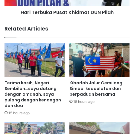
d
u
Hari Terbuka Pusat Khidmat DUN Pilah
u
k
a
a
p
P
Related Articles
i
u
n
s
g
a
a
t
t
K
g
h
a
i
n
d
g
m
Terima kasih, Negeri
Kibarlah Jalur Gemilang:
s
a
Sembilan…saya datang
Simbol kedaulatan dan
a
t
dengan amanah, saya
perpaduan bersama
pulang dengan kenangan
D
15 hours ago
dan doa
U
N
15 hours ago
P
i
l