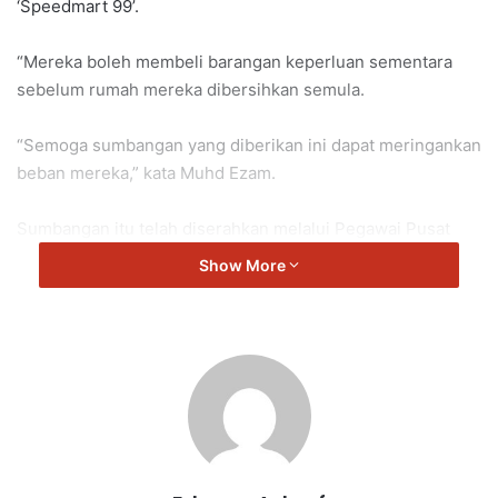
‘Speedmart 99’.
“Mereka boleh membeli barangan keperluan sementara
sebelum rumah mereka dibersihkan semula.
“Semoga sumbangan yang diberikan ini dapat meringankan
beban mereka,” kata Muhd Ezam.
Sumbangan itu telah diserahkan melalui Pegawai Pusat
Khidmat Parlimen Port Dickson, Encik Muhd Ezam.
Show More
Port Dickson