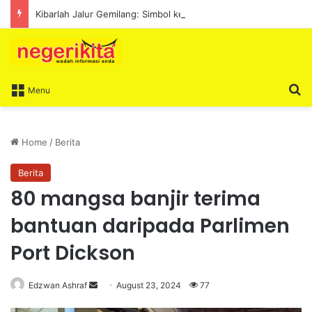
Kibarlah Jalur Gemilang: Simbol kedaulatan dan perpaduan bersama
S
Menu
Home
/
Berita
Berita
80 mangsa banjir terima
bantuan daripada Parlimen
Port Dickson
Edzwan Ashraf
S
August 23, 2024
77
e