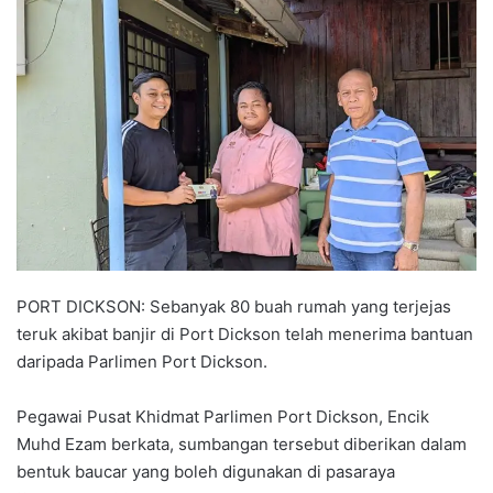
n
d
a
n
e
m
a
i
l
PORT DICKSON: Sebanyak 80 buah rumah yang terjejas
teruk akibat banjir di Port Dickson telah menerima bantuan
daripada Parlimen Port Dickson.
Pegawai Pusat Khidmat Parlimen Port Dickson, Encik
Muhd Ezam berkata, sumbangan tersebut diberikan dalam
bentuk baucar yang boleh digunakan di pasaraya