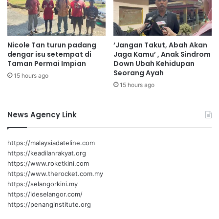
a
h
Nicole Tan turun padang
‘Jangan Takut, Abah Akan
dengar isu setempat di
Jaga Kamu’ , Anak Sindrom
Taman Permai Impian
Down Ubah Kehidupan
Seorang Ayah
15 hours ago
15 hours ago
News Agency Link
https://malaysiadateline.com
https://keadilanrakyat.org
https://www.roketkini.com
https://www.therocket.com.my
https://selangorkini.my
https://ideselangor.com/
https://penanginstitute.org