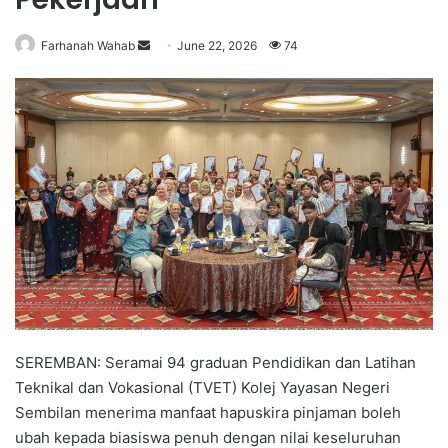
Farhanah Wahab
S
June 22, 2026
74
e
n
d
a
n
e
m
a
i
l
SEREMBAN: Seramai 94 graduan Pendidikan dan Latihan
Teknikal dan Vokasional (TVET) Kolej Yayasan Negeri
Sembilan menerima manfaat hapuskira pinjaman boleh
ubah kepada biasiswa penuh dengan nilai keseluruhan