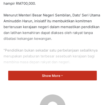
hampir RM700,000.
Menurut Menteri Besar Negeri Sembilan, Dato’ Seri Utama
Aminuddin Harun, inisiatif itu membuktikan komitmen
berterusan kerajaan negeri dalam memastikan pendidikan
dan latihan kemahiran dapat diakses oleh rakyat tanpa
dibatasi kekangan kewangan.
“Pendidikan bukan sekadar satu perbelanjaan sebaliknya
merupakan pelaburan terbesar sesebuah kerajaan bagi
membina masa depan rakyat dan negeri.
“Apabila hasil negeri meningkat, Kerajaan Negeri memilih
Show More
untuk mengembalikan hasil tersebut kepada rakyat melalui
pendidikan, latihan kemahiran dan pembangunan modal
insan.
“Kejayaan sesebuah kerajaan tidak boleh diukur semata-