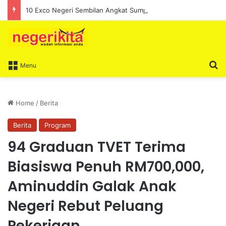
10 Exco Negeri Sembilan Angkat Sumpah, Lengkapkan Pentadbiran Kerajaan Negeri
S
Menu
Home
/
Berita
Berita
Program
94 Graduan TVET Terima
Biasiswa Penuh RM700,000,
Aminuddin Galak Anak
Negeri Rebut Peluang
Pekerjaan