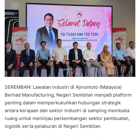
n
d
a
n
e
m
a
i
l
SEREMBAN: Lawatan industri di Ajinomoto (Malaysia)
Berhad Manufacturing, Negeri Sembilan menjadi platform
penting dalam memperkukuhkan hubungan strategik
antara kerajaan dan sektor industri di samping membuka
ruang untuk meninjau perkembangan sektor pembuatan,
logistik serta pelaburan di Negeri Sembilan.