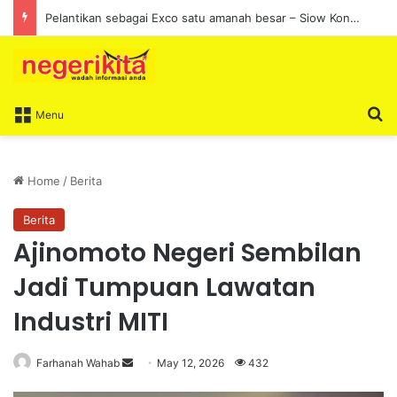
Pelantikan sebagai Exco satu amanah besar – Siow Kong Choon
S
Menu
Home
/
Berita
Berita
Ajinomoto Negeri Sembilan
Jadi Tumpuan Lawatan
Industri MITI
Farhanah Wahab
S
May 12, 2026
432
e