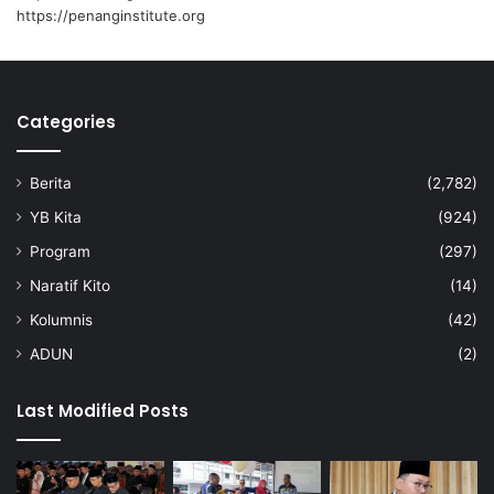
i
a
https://penanginstitute.org
M
n
i
d
s
i
i
J
Categories
d
a
i
k
J
a
Berita
(2,782)
a
r
k
t
YB Kita
(924)
a
a
Program
(297)
r
t
Naratif Kito
(14)
a
Kolumnis
(42)
ADUN
(2)
Last Modified Posts