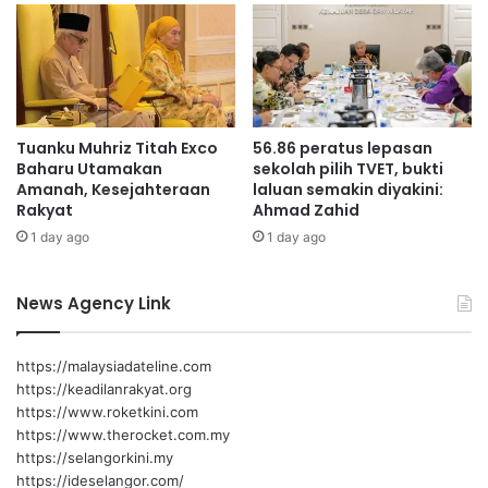
n
l
c
a
o
n
n
c
g
o
a
n
Tuanku Muhriz Titah Exco
56.86 peratus lepasan
n
g
Baharu Utamakan
sekolah pilih TVET, bukti
S
a
Amanah, Kesejahteraan
laluan semakin diyakini:
e
n
Rakyat
Ahmad Zahid
r
N
1 day ago
1 day ago
a
e
n
g
t
e
News Agency Link
a
r
u
i
M
S
https://malaysiadateline.com
e
e
https://keadilanrakyat.org
l
m
https://www.roketkini.com
a
b
https://www.therocket.com.my
l
i
https://selangorkini.my
u
l
https://ideselangor.com/