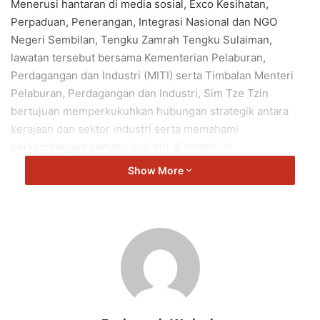
Menerusi hantaran di media sosial, Exco Kesihatan,
Perpaduan, Penerangan, Integrasi Nasional dan NGO
Negeri Sembilan, Tengku Zamrah Tengku Sulaiman,
lawatan tersebut bersama Kementerian Pelaburan,
Perdagangan dan Industri (MITI) serta Timbalan Menteri
Pelaburan, Perdagangan dan Industri, Sim Tze Tzin
bertujuan memperkukuhkan hubungan strategik antara
kerajaan dan sektor industri serta memahami
perkembangan semasa industri di negeri ini.
Show More
“Sektor industri terus memainkan peranan penting dalam
memacu pertumbuhan ekonomi negeri serta membuka
lebih banyak peluang pekerjaan kepada rakyat.
“Lawatan ini memberi peluang kepada kerajaan untuk
memahami secara lebih dekat keperluan industri termasuk
cabaran semasa yang dihadapi sektor pembuatan dan
logistik.