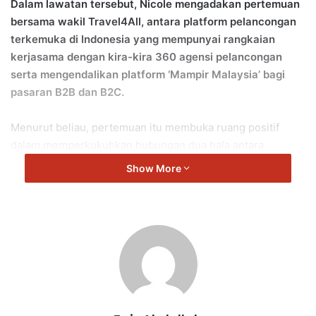
Dalam lawatan tersebut, Nicole mengadakan pertemuan
bersama wakil Travel4All, antara platform pelancongan
terkemuka di Indonesia yang mempunyai rangkaian
kerjasama dengan kira-kira 360 agensi pelancongan
serta mengendalikan platform ‘Mampir Malaysia’ bagi
pasaran B2B dan B2C.
Menurut beliau, pertemuan itu membuka ruang positif
dalam memperkukuhkan hubungan dua hala antara
Malaysia dan Indonesia khususnya dalam sektor
Show More
pelancongan, pendidikan serta MICE (Meetings,
Incentives, Conferences and Exhibitions).
“Saya percaya hubungan dan jaringan yang dibina melalui
Tourism Malaysia Sales Mission di Jakarta ini akan
membantu memperkukuhkan lagi promosi Negeri
Sembilan sempena Tahun Melawat Negeri Sembilan 2026
dan Visit Malaysia 2026,” katanya.