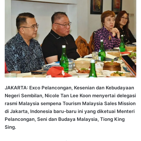
n
d
a
n
e
m
a
i
l
JAKARTA: Exco Pelancongan, Kesenian dan Kebudayaan
Negeri Sembilan, Nicole Tan Lee Koon menyertai delegasi
rasmi Malaysia sempena Tourism Malaysia Sales Mission
di Jakarta, Indonesia baru-baru ini yang diketuai Menteri
Pelancongan, Seni dan Budaya Malaysia, Tiong King
Sing.