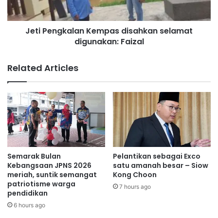
i
g
l
k
a
Jeti Pengkalan Kempas disahkan selamat
a
n
digunakan: Faizal
l
J
a
a
n
Related Articles
d
K
i
e
T
m
u
p
m
a
p
s
u
d
a
i
n
s
Dalam perbincangan tersebut, kedua-dua pihak bersetuju
Semarak Bulan
Pelantikan sebagai Exco
L
a
Kebangsaan JPNS 2026
satu amanah besar – Siow
bahawa trend pelancongan masa kini semakin menjurus
a
h
meriah, suntik semangat
Kong Choon
kepada pengalaman berasaskan budaya, pengalaman
w
patriotisme warga
k
7 hours ago
autentik serta konsep perjalanan berbilang destinasi.
pendidikan
a
a
t
n
6 hours ago
a
s
Menurut Nicole, Negeri Sembilan mempunyai kelebihan