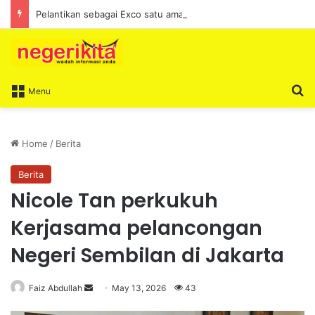
Pelantikan sebagai Exco satu amanah besar – Siow Kong Choon
S
Menu
Home
/
Berita
Berita
Nicole Tan perkukuh
Kerjasama pelancongan
Negeri Sembilan di Jakarta
Faiz Abdullah
S
May 13, 2026
43
e