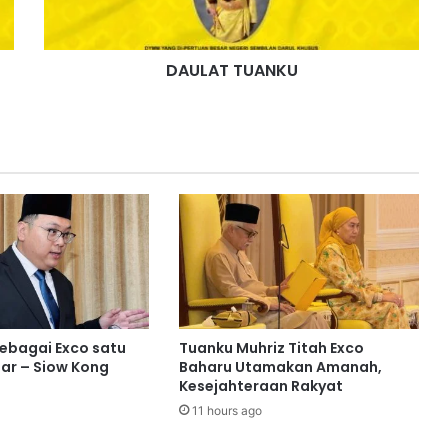
T
U
A
DAULAT TUANKU
N
K
U
sebagai Exco satu
Tuanku Muhriz Titah Exco
ar – Siow Kong
Baharu Utamakan Amanah,
Kesejahteraan Rakyat
11 hours ago