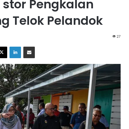
 stor Pengkalan
 Telok Pelandok
27
X
LinkedIn
Share via Email