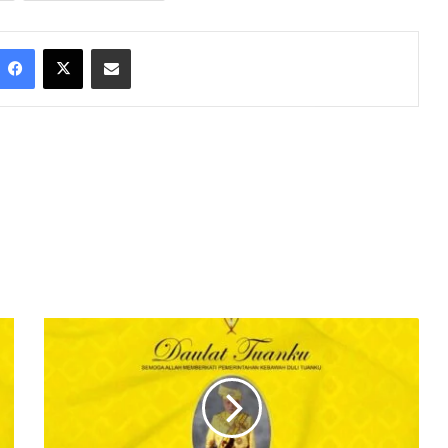
Facebook
X
Share via Email
D
A
U
L
A
T