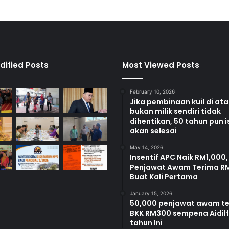
dified Posts
Most Viewed Posts
February 10, 2026
Jika pembinaan kuil di at
bukan milik sendiri tidak
dihentikan, 50 tahun pun i
akan selesai
May 14, 2026
Insentif APC Naik RM1,000,
Penjawat Awam Terima R
Buat Kali Pertama
January 15, 2026
50,000 penjawat awam t
BKK RM300 sempena Aidilfi
tahun Ini