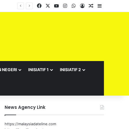
Facebook
X
YouTube
Instagram
WhatsApp
Log In
Random Article
Sidebar
N NEGERI
INISIATIF 1
INISIATIF 2
News Agency Link
https://malaysiadateline.com