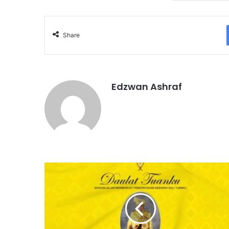
Share
Edzwan Ashraf
D
A
U
L
A
T