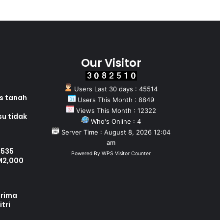
Our Visitor
Users Last 30 days : 45514
as tanah
Users This Month : 8849
Views This Month : 12322
su tidak
Who's Online : 4
Server Time : August 8, 2026 12:04
am
 535
Powered By
WPS Visitor Counter
M2,000
erima
tri