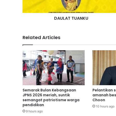
T
U
A
DAULAT TUANKU
N
K
U
Related Articles
Semarak Bulan Kebangsaan
Pelantikan 
JPNS 2026 meriah, suntik
amanah bes
semangat patriotisme warga
Choon
pendidikan
10 hours ago
9 hours ago