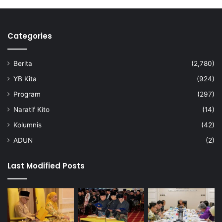
e
b
a
g
Categories
a
i
Berita
(2,780)
P
e
YB Kita
(924)
n
Program
(297)
g
a
Naratif Kito
(14)
j
Kolumnis
(42)
a
r
ADUN
(2)
a
n
Last Modified Posts