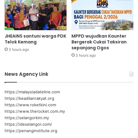
a
i
f
t
N
,
e
J
g
a
JHEAINS santuni warga PDK
MPPD wujudkan Kaunter
e
d
Telok Kemang
Bergerak Cukai Taksiran
r
i
sepanjang Ogos
i
k
3 hours ago
S
3 hours ago
a
e
n
m
M
News Agency Link
b
u
i
s
l
i
https://malaysiadateline.com
a
m
https://keadilanrakyat.org
n
S
https://www.roketkini.com
u
https://www.therocket.com.my
k
https://selangorkini.my
a
https://ideselangor.com/
r
https://penanginstitute.org
S