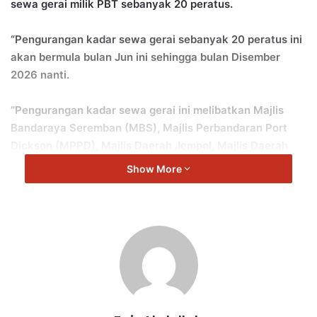
sewa gerai milik PBT sebanyak 20 peratus.
“Pengurangan kadar sewa gerai sebanyak 20 peratus ini
akan bermula bulan Jun ini sehingga bulan Disember
2026 nanti.
“Pengurangan kadar sewa gerai ini melibatkan Majlis
Bandaraya Seremban (MBS), Majlis Perbandaran Port
Dickson (MPPD), Majlis Daerah Jempol, Majlis Daerah
Tampin, Majlis Daerah Kuala Pilah, Majlis Daerah Rembau
Show More
dan Majlis Daerah Jelebu.
“Impak kewangan daripada pengurangan kadar sewa
gerai ini ialah sebanyak RM1.4 juta.
“Bilangan premis yang terlibat sebanyak 5,199 unit,” jelas
Aminuddin.