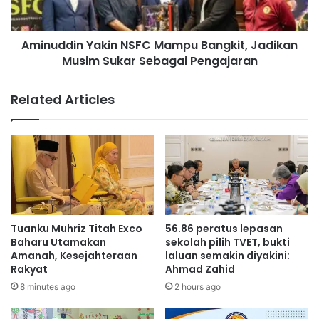
a
i
n
n
K
Aminuddin Yakin NSFC Mampu Bangkit, Jadikan
Y
e
Musim Sukar Sebagai Pengajaran
a
p
k
u
i
Related Articles
t
n
u
N
s
S
a
F
n
C
S
M
P
a
M
m
A
p
Tuanku Muhriz Titah Exco
56.86 peratus lepasan
n
u
Baharu Utamakan
sekolah pilih TVET, bukti
a
B
Amanah, Kesejahteraan
laluan semakin diyakini:
k
Rakyat
Ahmad Zahid
a
A
n
8 minutes ago
2 hours ago
s
g
n
k