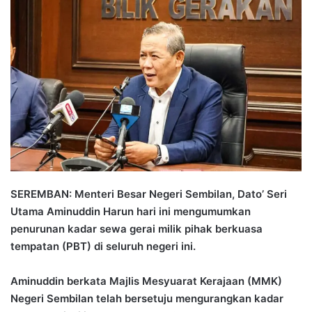
n
d
a
n
e
m
a
i
l
SEREMBAN: Menteri Besar Negeri Sembilan, Dato’ Seri
Utama Aminuddin Harun hari ini mengumumkan
penurunan kadar sewa gerai milik pihak berkuasa
tempatan (PBT) di seluruh negeri ini.
Aminuddin berkata Majlis Mesyuarat Kerajaan (MMK)
Negeri Sembilan telah bersetuju mengurangkan kadar