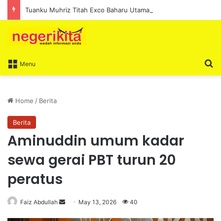
Tuanku Muhriz Titah Exco Baharu Utamakan Amanah, Kesejahteraan Rakyat
S
Menu
Home
/
Berita
Berita
Aminuddin umum kadar
sewa gerai PBT turun 20
peratus
Faiz Abdullah
S
May 13, 2026
40
e