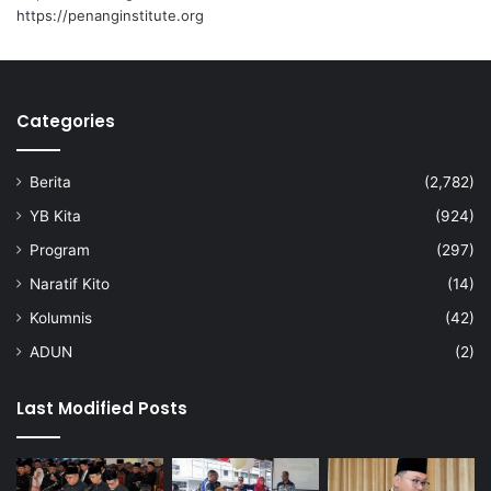
s
https://penanginstitute.org
m
i
Categories
Berita
(2,782)
YB Kita
(924)
Program
(297)
Naratif Kito
(14)
Kolumnis
(42)
ADUN
(2)
Last Modified Posts