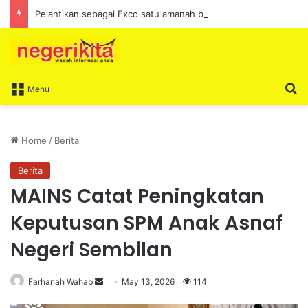
Pelantikan sebagai Exco satu amanah besar – Siow Kong Choon
S
Menu
Home
/
Berita
Berita
MAINS Catat Peningkatan
Keputusan SPM Anak Asnaf
Negeri Sembilan
Farhanah Wahab
S
May 13, 2026
114
e