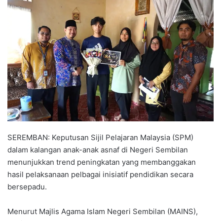
n
d
a
n
e
m
a
i
l
SEREMBAN: Keputusan Sijil Pelajaran Malaysia (SPM)
dalam kalangan anak-anak asnaf di Negeri Sembilan
menunjukkan trend peningkatan yang membanggakan
hasil pelaksanaan pelbagai inisiatif pendidikan secara
bersepadu.
Menurut Majlis Agama Islam Negeri Sembilan (MAINS),