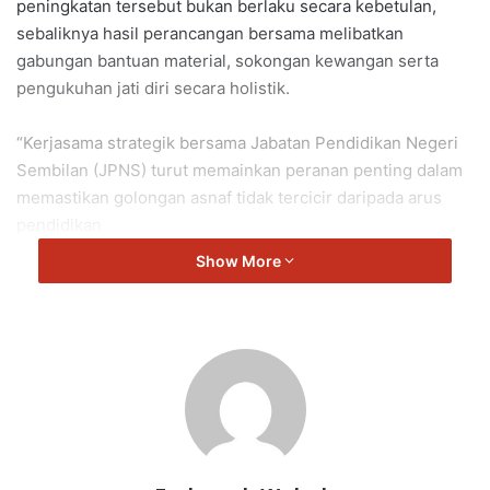
peningkatan tersebut bukan berlaku secara kebetulan,
sebaliknya hasil perancangan bersama melibatkan
gabungan bantuan material, sokongan kewangan serta
pengukuhan jati diri secara holistik.
“Kerjasama strategik bersama Jabatan Pendidikan Negeri
Sembilan (JPNS) turut memainkan peranan penting dalam
memastikan golongan asnaf tidak tercicir daripada arus
pendidikan
Show More
“Peningkatan prestasi itu adalah hasil perancangan
tersusun dan kerjasama strategik bersama JPNS bagi
memastikan golongan asnaf tidak tercicir dalam
pendidikan,” katanya.
Tambahnya, bantuan kewangan yang disalurkan secara
konsisten setiap tahun termasuk bantuan kelengkapan
sekolah dan bantuan awal persekolahan turut membantu