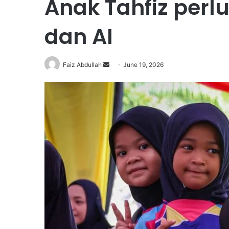
Anak Tahfiz perlu
dan AI
Faiz Abdullah
S
June 19, 2026
e
n
d
a
n
e
m
a
i
l