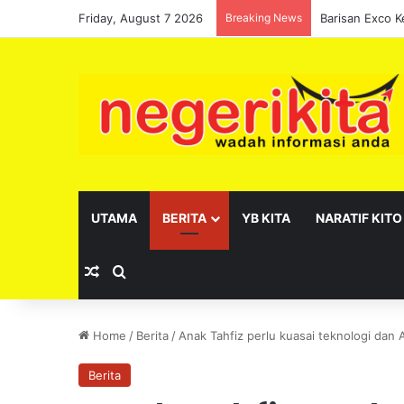
Friday, August 7 2026
Breaking News
UTAMA
BERITA
YB KITA
NARATIF KITO
Random Article
Search for
Home
/
Berita
/
Anak Tahfiz perlu kuasai teknologi dan A
Berita