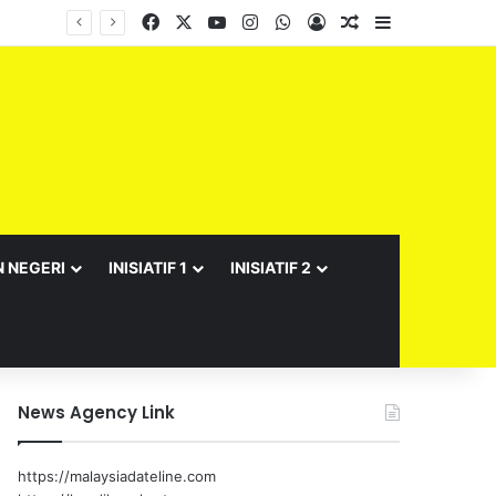
Facebook
X
YouTube
Instagram
WhatsApp
Log In
Random Article
Sidebar
Barisan Exco Kerajaan Negeri Sembilan Yang Baharu Dijangka Angkat Sumpah Di Istana Seri Menanti Esok
N NEGERI
INISIATIF 1
INISIATIF 2
News Agency Link
https://malaysiadateline.com