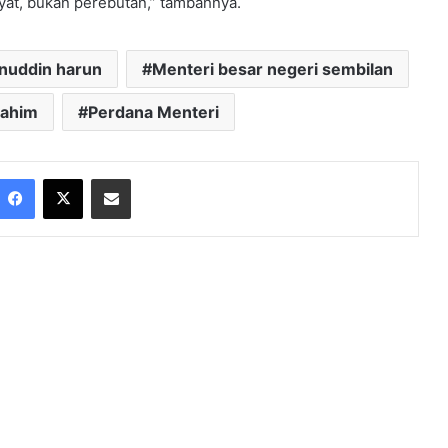
yat, bukan perebutan,” tambahnya.
inuddin harun
Menteri besar negeri sembilan
rahim
Perdana Menteri
Facebook
X
Share via Email