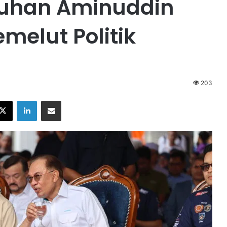
guhan Aminuddin
melut Politik
203
X
LinkedIn
Share via Email