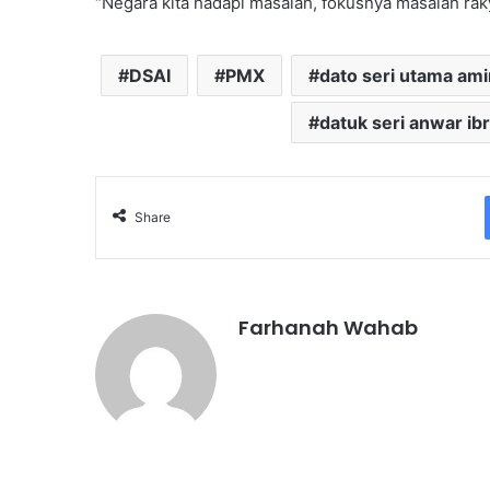
“Negara kita hadapi masalah, fokusnya masalah rak
DSAI
PMX
dato seri utama am
datuk seri anwar ib
Share
Farhanah Wahab