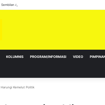
i Sembilan Angkat Sumpah, Lengkapkan Pentadbiran Kerajaan Negeri
KOLUMNIS
PROGRAM/INFORMASI
VIDEO
PIMPINA
Harungi Kemelut Politik