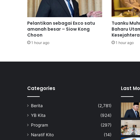
L
e
b
i
Pelantikan sebagai Exco satu
Tuanku Muhr
h
amanah besar – Siow Kong
Baharu Uta
A
Choon
Kesejahtera
k
1 hour ago
1 hour ago
t
i
f
T
u
r
u
Categories
Last Mo
n
P
Berita
(2,781)
a
d
YB Kita
(924)
a
Program
(297)
n
g
Naratif Kito
(14)
B