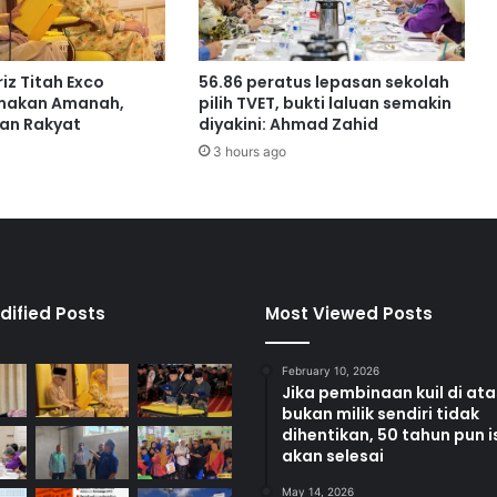
a
n
i
b
iz Titah Exco
56.86 peratus lepasan sekolah
a
makan Amanah,
pilih TVET, bukti laluan semakin
w
an Rakyat
diyakini: Ahmad Zahid
a
3 hours ago
i
d
e
a
b
a
h
dified Posts
Most Viewed Posts
a
r
February 10, 2026
u
Jika pembinaan kuil di at
bukan milik sendiri tidak
dihentikan, 50 tahun pun i
akan selesai
May 14, 2026