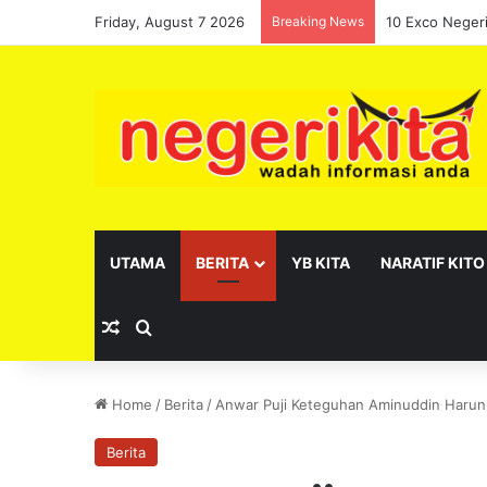
Friday, August 7 2026
Breaking News
10 Exco Neger
UTAMA
BERITA
YB KITA
NARATIF KITO
Random Article
Search for
Home
/
Berita
/
Anwar Puji Keteguhan Aminuddin Harun 
Berita