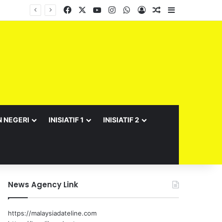
Facebook
X
YouTube
Instagram
WhatsApp
Log In
Random Article
Sidebar
N NEGERI
INISIATIF 1
INISIATIF 2
News Agency Link
https://malaysiadateline.com