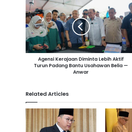
A
g
e
n
s
i
K
e
r
Agensi Kerajaan Diminta Lebih Aktif
a
Turun Padang Bantu Usahawan Belia —
j
a
Anwar
a
n
D
Related Articles
i
m
i
n
t
a