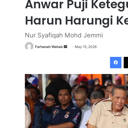
Anwar Puji Kete
Harun Harungi Ke
Nur Syafiqah Mohd Jemmi
Farhanah Wahab
S
May 15, 2026
e
Facebook
n
d
a
n
e
m
a
i
l