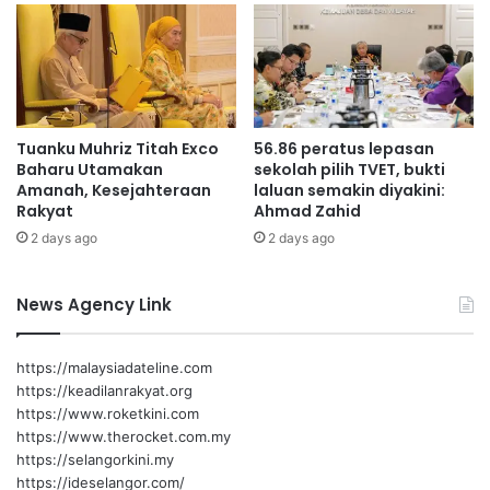
i
g
k
o
a
t
t
o
n
g
Tuanku Muhriz Titah Exco
56.86 peratus lepasan
-
Baharu Utamakan
sekolah pilih TVET, bukti
r
Amanah, Kesejahteraan
laluan semakin diyakini:
o
Rakyat
Ahmad Zahid
y
2 days ago
2 days ago
o
n
g
News Agency Link
https://malaysiadateline.com
https://keadilanrakyat.org
https://www.roketkini.com
https://www.therocket.com.my
https://selangorkini.my
https://ideselangor.com/