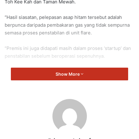
Toh Kee Kah dan Taman Mewah.
“Hasil siasatan, pelepasan asap hitam tersebut adalah
berpunca daripada pembakaran gas yang tidak sempurna
semasa proses penstabilan di unit flare.
“Premis ini juga didapati masih dalam proses ‘startup’ dan
penstabilan sebelum beroperasi sepenuhnya.
“Walau bagaimanapun, pelepasan asap hitam tersebut
Show More
masih berada di bawah paras yang dibenarkan.
“Oleh hal yang demikian, pihak premis hanya diberikan
notis sahaja supaya kejadian sama tidak berulang semula.
“Saya mewakili Jabatan Alam Sekitar juga menyeru kepada
orang awam bagi melaporkan sebarang aktiviti
mencemarkan alam sekitar.