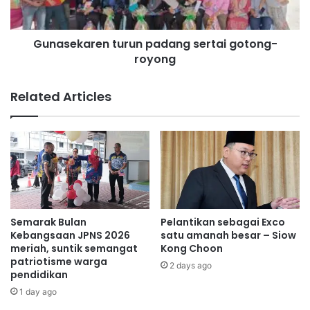
n
a
g
r
a
Gunasekaren turun padang sertai gotong-
e
t
royong
n
e
t
m
u
Related Articles
a
r
s
u
d
n
i
p
A
a
m
d
e
a
r
n
i
g
Semarak Bulan
Pelantikan sebagai Exco
k
s
Kebangsaan JPNS 2026
satu amanah besar – Siow
a
e
meriah, suntik semangat
Kong Choon
S
patriotisme warga
r
2 days ago
pendidikan
y
t
a
a
1 day ago
r
i