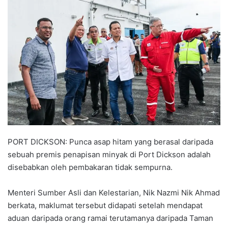
n
d
a
n
e
m
a
i
l
PORT DICKSON: Punca asap hitam yang berasal daripada
sebuah premis penapisan minyak di Port Dickson adalah
disebabkan oleh pembakaran tidak sempurna.
Menteri Sumber Asli dan Kelestarian, Nik Nazmi Nik Ahmad
berkata, maklumat tersebut didapati setelah mendapat
aduan daripada orang ramai terutamanya daripada Taman