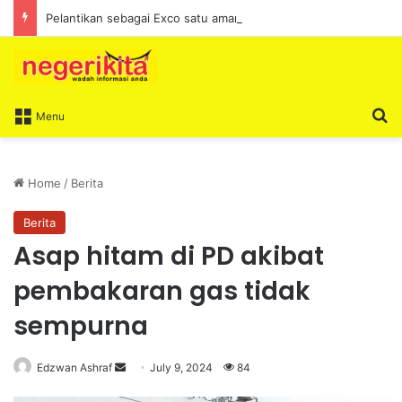
Pelantikan sebagai Exco satu amanah besar – Siow Kong Choon
S
Menu
Home
/
Berita
Berita
Asap hitam di PD akibat
pembakaran gas tidak
sempurna
Edzwan Ashraf
S
July 9, 2024
84
e