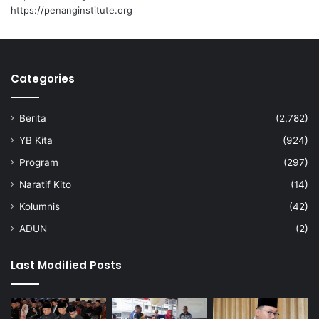
https://penanginstitute.org
Categories
Berita
(2,782)
YB Kita
(924)
Program
(297)
Naratif Kito
(14)
Kolumnis
(42)
ADUN
(2)
Last Modified Posts