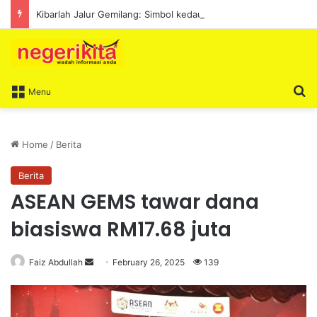
Kibarlah Jalur Gemilang: Simbol kedaulatan dan perpaduan bersama
S
Menu
Home
/
Berita
Berita
ASEAN GEMS tawar dana
biasiswa RM17.68 juta
Faiz Abdullah
S
February 26, 2025
139
e
n
d