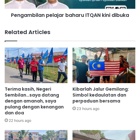
u
i
t
l
a
Pengambilan pelajar baharu ITQAN kini dibuka
a
j
n
a
p
Related Articles
a
e
n
l
K
a
e
j
m
a
e
r
n
b
t
a
e
h
Terima kasih, Negeri
Kibarlah Jalur Gemilang:
r
a
Sembilan…saya datang
Simbol kedaulatan dan
i
r
dengan amanah, saya
perpaduan bersama
a
pulang dengan kenangan
u
23 hours ago
dan doa
n
I
P
T
22 hours ago
e
Q
n
A
d
N