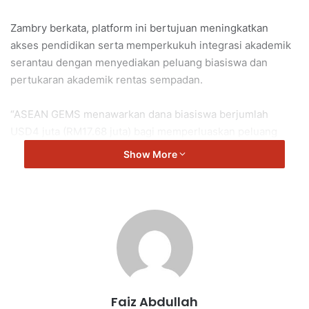
Zambry berkata, platform ini bertujuan meningkatkan
akses pendidikan serta memperkukuh integrasi akademik
serantau dengan menyediakan peluang biasiswa dan
pertukaran akademik rentas sempadan.
“ASEAN GEMS menawarkan dana biasiswa berjumlah
USD4 juta (RM17.68 juta) bagi memperluaskan peluang
pendidikan tinggi kepada pelajar ASEAN.
Show More
“Inisiatif ini dijangka memberi manfaat kepada ribuan
pelajar dengan membantu mereka mendapatkan
pembiayaan dan maklumat lengkap mengenai peluang
akademik di seluruh rantau.
“Menteri menegaskan bahawa platform ini akan
memainkan peranan penting dalam membangunkan
Faiz Abdullah
generasi pemimpin masa depan ASEAN dengan