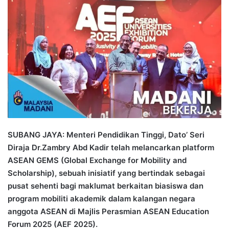
a
n
e
m
a
i
l
SUBANG JAYA: Menteri Pendidikan Tinggi, Dato’ Seri
Diraja Dr.Zambry Abd Kadir telah melancarkan platform
ASEAN GEMS (Global Exchange for Mobility and
Scholarship), sebuah inisiatif yang bertindak sebagai
pusat sehenti bagi maklumat berkaitan biasiswa dan
program mobiliti akademik dalam kalangan negara
anggota ASEAN di Majlis Perasmian ASEAN Education
Forum 2025 (AEF 2025).