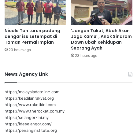
i
k
d
i
i
n
k
i
Nicole Tan turun padang
‘Jangan Takut, Abah Akan
a
d
dengar isu setempat di
Jaga Kamu’ , Anak Sindrom
n
i
Taman Permai Impian
Down Ubah Kehidupan
t
b
Seorang Ayah
23 hours ago
e
u
23 hours ago
l
k
a
a
h
News Agency Link
d
i
b
https://malaysiadateline.com
u
https://keadilanrakyat.org
k
https://www.roketkini.com
a
https://www.therocket.com.my
https://selangorkini.my
https://ideselangor.com/
https://penanginstitute.org