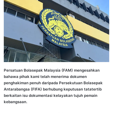
n
d
a
n
e
m
a
i
l
Persatuan Bolasepak Malaysia (FAM) mengesahkan
bahawa pihak kami telah menerima dokumen
penghakiman penuh daripada Persekutuan Bolasepak
Antarabangsa (FIFA) berhubung keputusan tatatertib
berkaitan isu dokumentasi kelayakan tujuh pemain
kebangsaan.