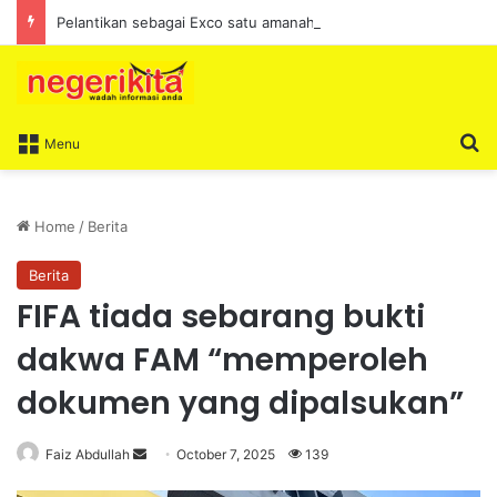
Pelantikan sebagai Exco satu amanah besar – Siow Kong Choon
S
Menu
Home
/
Berita
Berita
FIFA tiada sebarang bukti
dakwa FAM “memperoleh
dokumen yang dipalsukan”
Faiz Abdullah
S
October 7, 2025
139
e