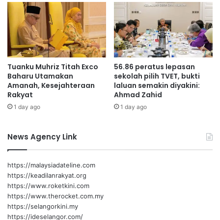
Persatuan Bolasepak Malaysia (FAM)
k
r
h
a
Football Association of Malaysia
H
h
j
d
Sumber/Foto: Facebook Football Association of Malaysia
A
a
h
n
Tuanku Muhriz Titah Exco
56.86 peratus lepasan
m
k
FAM
FIFA
Baharu Utamakan
sekolah pilih TVET, bukti
a
e
Amanah, Kesejahteraan
laluan semakin diyakini:
d
c
Rakyat
Ahmad Zahid
e
1 day ago
1 day ago
w
a
:
News Agency Link
H
a
n
https://malaysiadateline.com
n
https://keadilanrakyat.org
a
https://www.roketkini.com
h
https://www.therocket.com.my
Y
https://selangorkini.my
e
https://ideselangor.com/