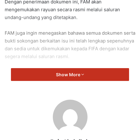
Dengan penerimaan dokumen ini, FAM akan
mengemukakan rayuan secara rasmi melalui saluran
undang-undang yang ditetapkan.
FAM juga ingin menegaskan bahawa semua dokumen serta
bukti sokongan berkaitan isu ini telah lengkap sepenuhnya
dan sedia untuk dikemukakan kepada FIFA dengan kadar
segera melalui saluran rasmi.
FAM memandang serius beberapa kesimpulan,
Show More
khususnya dakwaan bahawa para pemain “memperoleh
dokumen yang dipalsukan” atau dengan sengaja
berusaha untuk mengelakkan peraturan kelayakan.
FAM menegaskan bahawa tiada sebarang bukti yang
menyokong dakwaan ini telah dikemukakan oleh FIFA.
Segala dokumentasi dan penyerahan berkaitan kelayakan