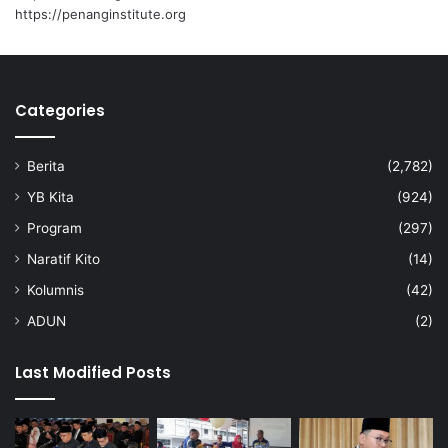
o
https://penanginstitute.org
h
Categories
Berita
(2,782)
YB Kita
(924)
Program
(297)
Naratif Kito
(14)
Kolumnis
(42)
ADUN
(2)
Last Modified Posts