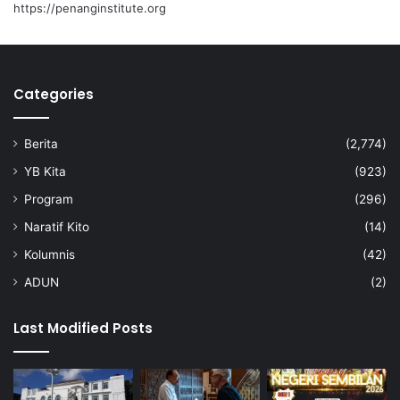
t
https://penanginstitute.org
a
n
g
Categories
Berita
(2,774)
YB Kita
(923)
Program
(296)
Naratif Kito
(14)
Kolumnis
(42)
ADUN
(2)
Last Modified Posts