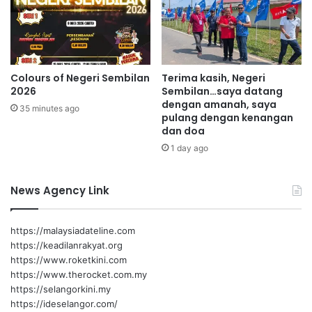
0
l
,
a
2
n
0
b
0
o
Colours of Negeri Sembilan
Terima kasih, Negeri
l
2026
Sembilan…saya datang
e
dengan amanah, saya
35 minutes ago
h
pulang dengan kenangan
b
dan doa
a
1 day ago
l
i
k
News Agency Link
k
e
r
https://malaysiadateline.com
j
https://keadilanrakyat.org
a
https://www.roketkini.com
2
https://www.therocket.com.my
p
https://selangorkini.my
e
https://ideselangor.com/