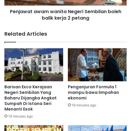
w
a
Mohamad berkata, keputusan ini telah dimuktamadkan
a
Penjawat awam wanita Negeri Sembilan boleh
w
r
balik kerja 2 petang
melalui Mesyuarat Majlis Tindakan Sara Hidup Negara
a
g
m
(NACCOL) pada Selasa.
a
w
Related Articles
e
a
m
n
a
i
s
t
b
a
e
N
r
e
j
g
u
e
Barisan Exco Kerajaan
Penganjuran Formula 1
m
r
Negeri Sembilan Yang
mampu bawa limpahan
l
i
Baharu Dijangka Angkat
ekonomi
a
Sumpah Di Istana Seri
S
19 minutes ago
Menanti Esok
h
e
R
m
19 minutes ago
M
b
8
i