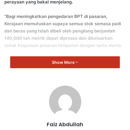
perayaan yang bakal menjelang.
“Bagi meningkatkan pengedaran BPT di pasaran,
Kerajaan memutuskan supaya semua stok semasa padi
dan beras yang telah dibeli oleh pengilang berjumlah
140,000 tan metrik dapat diproses dan dikeluarkan
untuk kegunaan pasaran tempatan dengan serta merta.
“Justeru, Kementerian Pertanian dan Keterjaminan
Show More
Makanan akan meningkatkan penguatkuasaan melalui
Kawalselia Padi dan Beras (KPB) di seluruh negara.
“Kerajaan turut bersetuju agar semua Kontrak Kerajaan
mengguna pakai sepenuhnya BPI.
“Sehubungan itu, melalui kaedah ini, bekalan tambahan
BPT sebanyak 20,000 tan metrik dapat diedarkan
Faiz Abdullah
sepenuhnya di pasaran pada April 2024,” kata Mohamad.