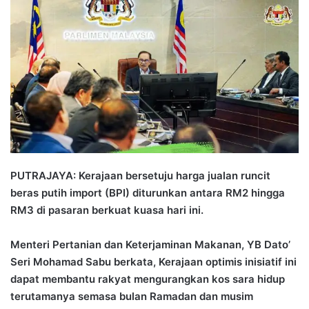
n
d
a
n
e
m
a
i
l
PUTRAJAYA: Kerajaan bersetuju harga jualan runcit
beras putih import (BPI) diturunkan antara RM2 hingga
RM3 di pasaran berkuat kuasa hari ini.
Menteri Pertanian dan Keterjaminan Makanan, YB Dato’
Seri Mohamad Sabu berkata, Kerajaan optimis inisiatif ini
dapat membantu rakyat mengurangkan kos sara hidup
terutamanya semasa bulan Ramadan dan musim