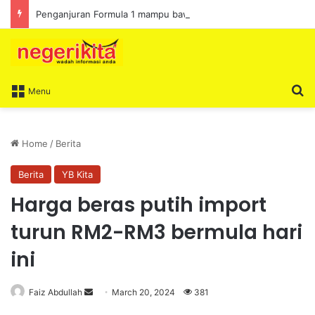
Penganjuran Formula 1 mampu bawa limpahan ekonomi
S
Menu
Home
/
Berita
Berita
YB Kita
Harga beras putih import
turun RM2-RM3 bermula hari
ini
Faiz Abdullah
S
March 20, 2024
381
e