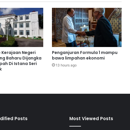
t
p
e
r
n
i
a
g
a
o Kerajaan Negeri
Penganjuran Formula 1 mampu
a
ng Baharu Dijangka
bawa limpahan ekonomi
n
ah Di Istana Seri
13 hours ago
k
b
e
r
j
u
m
l
a
h
dified Posts
Most Viewed Posts
R
M