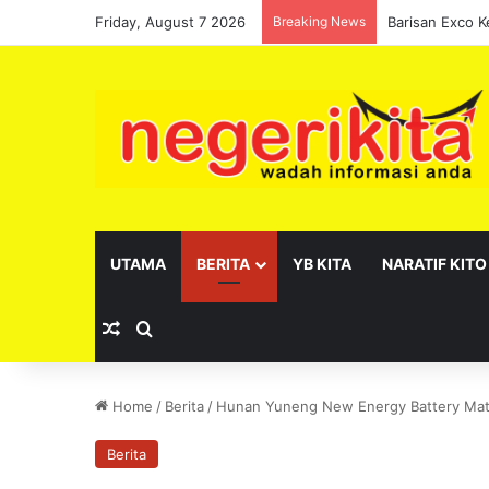
Friday, August 7 2026
Breaking News
UTAMA
BERITA
YB KITA
NARATIF KITO
Random Article
Search for
Home
/
Berita
/
Hunan Yuneng New Energy Battery Mater
Berita