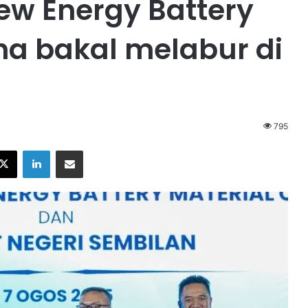
w Energy Battery
ina bakal melabur di
795
X
LinkedIn
Share via Email