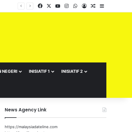
Facebook
X
YouTube
Instagram
WhatsApp
Log In
Random Article
Sidebar
Barisan Exco Kerajaan Negeri Sembilan Yang Baharu Dijangka Angkat Sumpah Di Istana Seri Menanti Esok
N NEGERI
INISIATIF 1
INISIATIF 2
News Agency Link
https://malaysiadateline.com