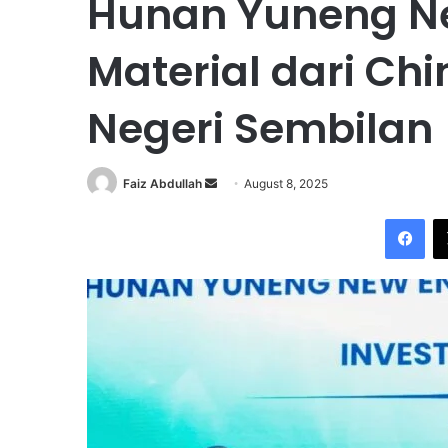
Hunan Yuneng Ne
Material dari Ch
Negeri Sembilan
Faiz Abdullah
S
August 8, 2025
e
Facebook
n
d
a
n
e
m
a
i
l