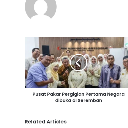
P
u
s
a
t
P
a
k
a
Pusat Pakar Pergigian Pertama Negara
r
dibuka di Seremban
P
e
r
g
Related Articles
i