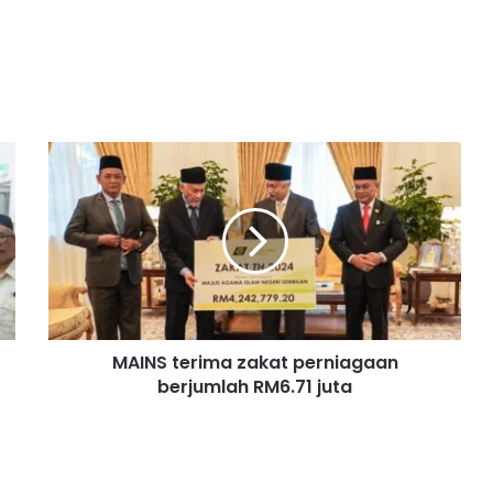
M
A
I
N
S
t
e
r
i
MAINS terima zakat perniagaan
m
berjumlah RM6.71 juta
a
z
a
k
a