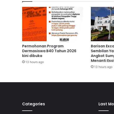
g
i
a
n
P
e
r
t
a
Permohonan Program
Barisan Exc
m
Dermasiswa B40 Tahun 2026
Sembilan Ya
a
kini dibuka
Angkat Sump
Menanti Eso
N
13 hours ago
e
13 hours ago
g
a
r
a
d
i
b
Categories
Last Mo
u
k