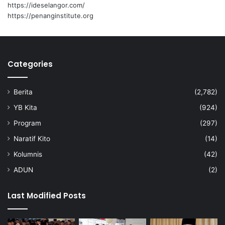
a
https://ideselangor.com/
’
https://penanginstitute.org
-
A
m
i
Categories
n
u
d
Berita
(2,782)
d
i
YB Kita
(924)
n
Program
(297)
Naratif Kito
(14)
Kolumnis
(42)
ADUN
(2)
Last Modified Posts