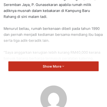
Seremban Jaya, P. Gunasekaran apabila rumah milik
adiknya musnah dalam kebakaran di Kampung Baru
Rahang di sini malam tadi.
Menurut beliau, rumah berkenaan dibeli pada tahun 1990
dan pernah menjadi kediaman bersama mendiang ibu bapa
serta tiga adik-beradik lain.
“Saya anggarkan kerugian lebih kurang RM40,000 kerana
banyak barang berharga termasuk peralatan katering,
barangan elektrik dan barangan lama di rumah itu tidak
Show More
dapat diselamatkan,” katanya kepada pemberita.