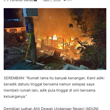
Farhanah Wahab
S
April 7, 2026
171
e
n
d
a
n
e
m
a
i
l
SEREMBAN: “Rumah lama itu banyak kenangan. Kami adik-
beradik dahulu tinggal bersama namun selepas saya
membeli rumah lain, adik pula tinggal di sini bersama
keluarganya.”
Demikian luahan Ahli Dewan Undangan Negeri (ADUN)