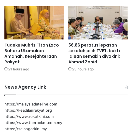
e
s
r
i
d
s
a
t
n
e
a
n
P
a
Tuanku Muhriz Titah Exco
56.86 peratus lepasan
e
g
Baharu Utamakan
sekolah pilih TVET, bukti
n
a
Amanah, Kesejahteraan
laluan semakin diyakini:
d
Rakyat
Ahmad Zahid
i
21 hours ago
23 hours ago
d
i
k
News Agency Link
a
n
N
https://malaysiadateline.com
e
https://keadilanrakyat.org
g
https://www.roketkini.com
a
https://www.therocket.com.my
r
https://selangorkini.my