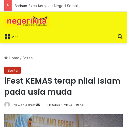
Barisan Exco Kerajaan Negeri Sembilan Yang Baharu Dijangka Angkat Sumpah Di Istana Seri Menanti Esok
S
Menu
Home
/
Berita
Berita
iFest KEMAS terap nilai Islam
pada usia muda
Edzwan Ashraf
S
October 1, 2024
96
e
n
d