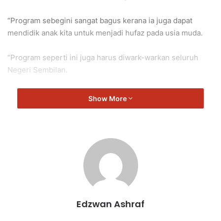
“Program sebegini sangat bagus kerana ia juga dapat
mendidik anak kita untuk menjadi hufaz pada usia muda.
“Program seperti ini juga harus diwark-warkan seluruh
Negeri Sembilan.
“Ia bagi menunjukkan sekolah milik kerajaan juga mampu
Show More
melakukan yang terbaik.
“Secara tidak langsung kita dapat menarik minat ibu bapa
di kawasan luar bandar untuk menghantar anak mereka ke
KEMAS,” kata Aminuddin.
Aminuddin
Seremban
Edzwan Ashraf