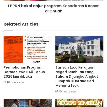
a
i
LPPKN bakal anjur program Kesedaran Kanser
l
h
di Chuah
a
r
n
a
j
Related Articles
m
u
a
r
i
p
p
r
e
o
l
g
a
r
j
a
a
m
Permohonan Program
Barisan Exco Kerajaan
r
K
Dermasiswa B40 Tahun
Negeri Sembilan Yang
s
e
2026 kini dibuka
Baharu Dijangka Angkat
e
Sumpah Di Istana Seri
s
10 hours ago
Menanti Esok
k
e
o
d
10 hours ago
l
a
a
r
h
a