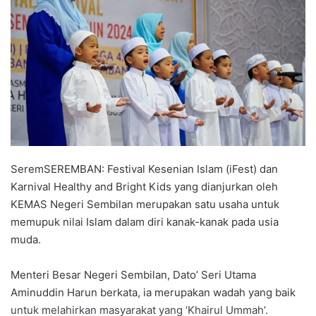
a
n
e
m
a
i
l
SeremSEREMBAN: Festival Kesenian Islam (iFest) dan
Karnival Healthy and Bright Kids yang dianjurkan oleh
KEMAS Negeri Sembilan merupakan satu usaha untuk
memupuk nilai Islam dalam diri kanak-kanak pada usia
muda.
Menteri Besar Negeri Sembilan, Dato’ Seri Utama
Aminuddin Harun berkata, ia merupakan wadah yang baik
untuk melahirkan masyarakat yang ‘Khairul Ummah’.