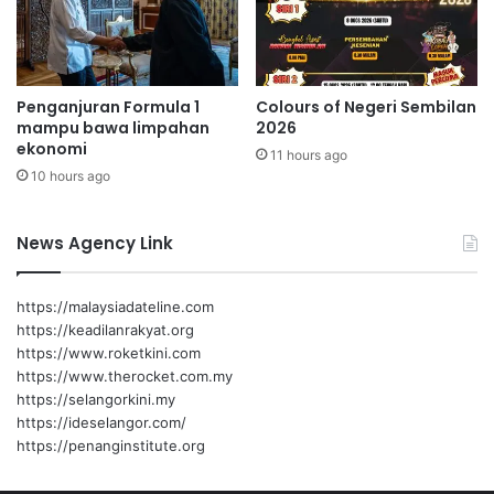
a
n
m
K
b
a
i
n
Penganjuran Formula 1
Colours of Negeri Sembilan
l
s
mampu bawa limpahan
2026
p
e
ekonomi
e
11 hours ago
r
10 hours ago
n
d
g
i
a
C
News Agency Link
j
h
i
u
a
a
https://malaysiadateline.com
n
h
https://keadilanrakyat.org
S
https://www.roketkini.com
T
https://www.therocket.com.my
E
https://selangorkini.my
M
https://ideselangor.com/
https://penanginstitute.org