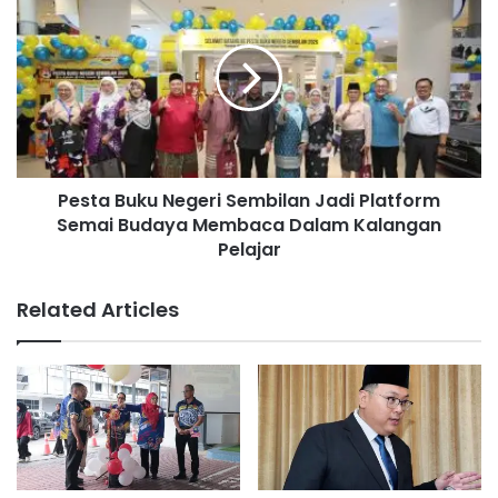
proses pemilihan penyandang Pesaka Undang Luak Sungei
n
e
Ujong dilaksanakan mengikut adat yang terpakai dan
a
s
d
t
diamalkan dalam luak berkenaan.
u
a
a
B
n
u
e
k
-
u
w
Pesta Buku Negeri Sembilan Jadi Platform
N
a
Semai Budaya Membaca Dalam Kalangan
e
s
g
Pelajar
t
e
e
r
Related Articles
d
i
i
S
Tunku Besar Seri Menanti, Tunku Ali
K
e
Redhauddin Tuanku Muhriz menerima
g
m
menghadap rombongan Telaga Undang, Ibu
P
b
Soko-Ibu Soko Klana Hulu serta Waris Negeri
u
i
Sungei Ujong di Istana Seri Menanti, hari ini.
c
l
h
a
“Saya ingin menyampaikan titah perkenan Ayahanda saya,