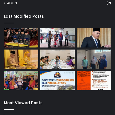
n
ADUN
(2)
Buanda Dua Carak, Datuk Juan Datuk Zulkipli Shamsudin
P
berkata, perkenan bagi mengadakan istiadat itu diperoleh
e
Last Modified Posts
selepas Dato’-Dato’ Lembaga Luak Rembau menghadap
l
Tunku Besar Seri Menanti bagi memohon penetapan tarikh
a
istiadat berkenaan.
j
a
r
Most Viewed Posts