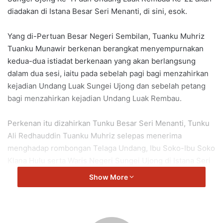
diadakan di Istana Besar Seri Menanti, di sini, esok.
Yang di-Pertuan Besar Negeri Sembilan, Tuanku Muhriz
Tuanku Munawir berkenan berangkat menyempurnakan
kedua-dua istiadat berkenaan yang akan berlangsung
dalam dua sesi, iaitu pada sebelah pagi bagi menzahirkan
kejadian Undang Luak Sungei Ujong dan sebelah petang
bagi menzahirkan kejadian Undang Luak Rembau.
Perkenan itu dizahirkan Tunku Besar Seri Menanti, Tunku
Ali Redhauddin Tuanku Muhriz selepas menerima
menghadap rombongan Telaga Undang, Ibu Soko-Ibu Soko
Klana Hulu serta Waris Negeri Sungei Ujong di Istana Seri
Menanti, hari ini.
Show More