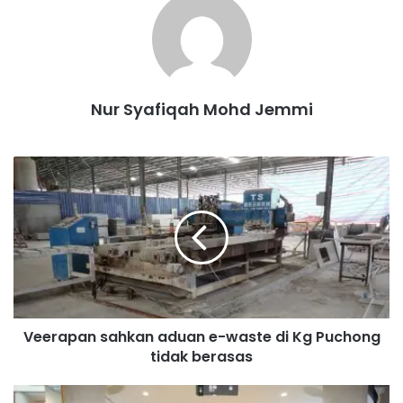
Nur Syafiqah Mohd Jemmi
Tunku Besar Seri Menanti, Tunku Ali
Redhauddin Tuanku Muhriz selepas menerima
V
menghadap rombongan Telaga Undang, Ibu
e
Soko-Ibu Soko Klana Hulu serta Waris Negeri
e
Sungei Ujong di Istana Seri Menanti, hari ini.
r
a
Rombongan yang diketuai Waris Negeri Sungei Ujong,
p
Datuk Sinda Maharaja Razlan Hamid mempersembahkan
a
Muhammad Faris Johari, 29, sebagai Undang Luak Sungei
n
s
Ujong Ke-11 mengikut aturan adat yang ditetapkan.
Veerapan sahkan aduan e-waste di Kg Puchong
a
tidak berasas
h
Tunku Ali Redhauddin bertitah, baginda telah mendengar
k
sembah maklum daripada wakil Luak Sungei Ujong bahawa
a
P